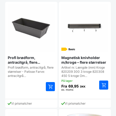
Profi brødform,
Magnetisk knivholder
antracitgrå, flere
m/kroge – flere størrelser
størrelser – Patisse
Profi brødform, antracitgrå, flere
Artikel nr. Længde (mm) Kroge
størrelser - Patisse Farve:
820209 300 3 kroge 820308
antracitgrå…
450 5 kroge Om…
Fra
69,95
DKK
ex. moms
Dette
Dette
vare
vare
har
har
Vi prismatcher
Vi prismatcher
flere
flere
varianter
varianter.
Mulighe