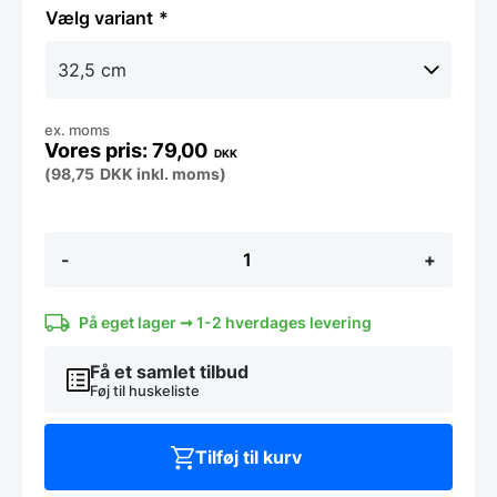
variant
ex. moms
79,00
DKK
(
98,75
DKK
inkl. moms)
1
-
+
stk.
tværribbe
/
mellemstykke
På eget lager ➞ 1-2 hverdages levering
til
salatbarog
Få et samlet tilbud
køleopsats
Føj til huskeliste
antal
Tilføj til kurv