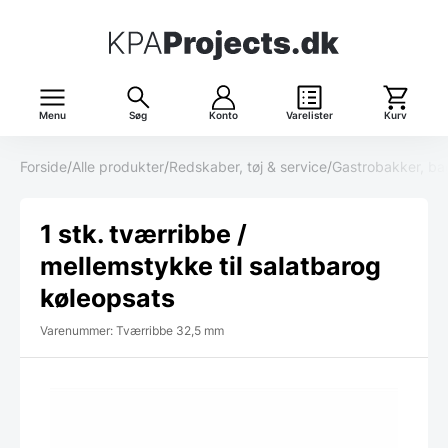
Menu
Søg
Konto
Varelister
Kurv
Forside
/
Alle produkter
/
Redskaber, tøj & service
/
Gastrobakker, ba
1 stk. tværribbe /
mellemstykke til salatbarog
køleopsats
Varenummer: Tværribbe 32,5 mm