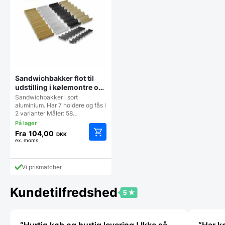
vælges
vælges
på
på
varesiden
vareside
Sandwichbakker flot til
udstilling i kølemontre og
køledisk
Sandwichbakker i sort
aluminium. Har 7 holdere og fås i
2 varianter Måler: 58…
Fra
104,00
DKK
ex. moms
Dette
vare
har
Vi prismatcher
flere
varianter.
Mulighederne
Kundetilfredshed
kan
vælges
på