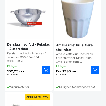
Mulighederne
kan
kan
vælges
vælges
på
på
vareside
varesiden
Dørslag med fod – Pujadas
Amalie riflet krus, flere
– 2 størrelser
størrelser
Dørslag med fod - Pujadas - 2
Amalie kaffekrus uden hank i
størrelser 300.024: Ø24
flere størrelser. Klassikeren
300.030: Ø30
Amalie er en serie…
152,25
Fra
17,95
DKK
DKK
ex. moms
ex. moms
Dette
Dette
vare
vare
har
har
Vi prismatcher
Mulighed for mængderabat
flere
flere
varianter.
varianter
Mulighederne
Mulighe
SPAR OP TIL 37%
kan
kan