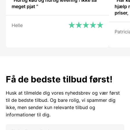
“Hurtig køb og hurtig levering ! Ikke så
“Har k
varesiden
meget pjat “
hjælp 
priser
Helle
Patrici
Få de bedste tilbud først!
Husk at tilmelde dig vores nyhedsbrev og vær først
til de bedste tilbud. Og bare rolig, vi spammer dig
ikke, men sender kun relevante tilbud og
informationer til dig.