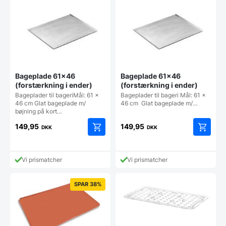
Mulighe
kan
vælges
på
vareside
Bageplade 61×46
Bageplade 61×46
(forstærkning i ender)
(forstærkning i ender)
Bageplader til bageriMål: 61 x
Bageplader til bageri Mål: 61 x
46 cm Glat bageplade m/
46 cm Glat bageplade m/…
bøjning på kort…
149,95
149,95
DKK
DKK
Vi prismatcher
Vi prismatcher
SPAR 38%