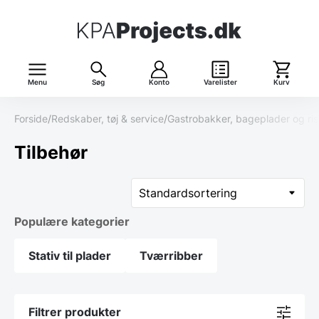
Menu
Søg
Konto
Varelister
Kurv
Forside
/
Redskaber, tøj & service
/
Gastrobakker, bageplader og ri
Tilbehør
Populære kategorier
Stativ til plader
Tværribber
Filtrer produkter