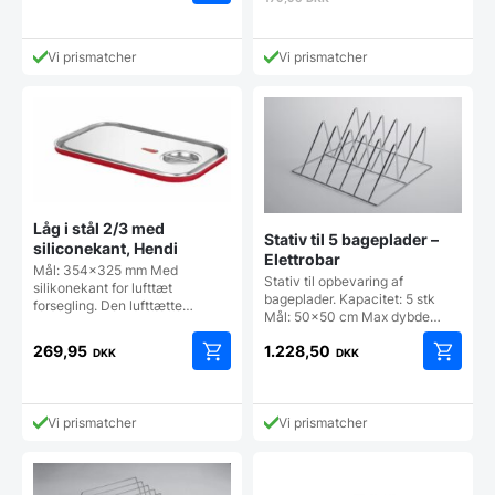
Vi prismatcher
Vi prismatcher
Låg i stål 2/3 med
Stativ til 5 bageplader –
siliconekant, Hendi
Elettrobar
Mål: 354x325 mm Med
Stativ til opbevaring af
silikonekant for lufttæt
bageplader. Kapacitet: 5 stk
forsegling. Den lufttætte…
Mål: 50x50 cm Max dybde…
269,95
1.228,50
DKK
DKK
Vi prismatcher
Vi prismatcher