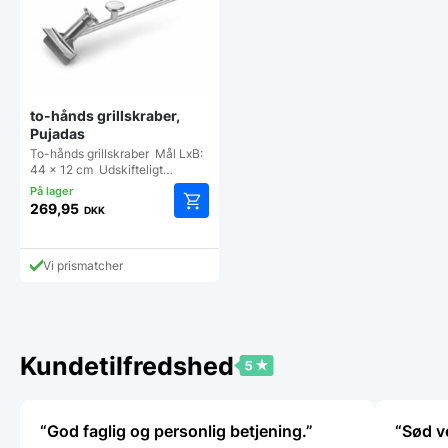
to-hånds grillskraber,
Pujadas
To-hånds grillskraber Mål LxB:
44 x 12 cm Udskifteligt…
269,95
DKK
Vi prismatcher
Kundetilfredshed
“God faglig og personlig betjening.”
“Sød v