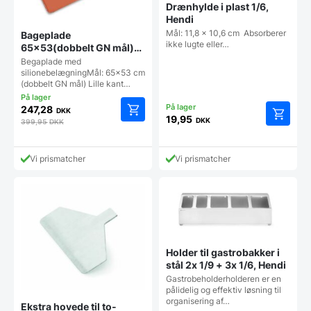
Drænhylde i plast 1/6,
Hendi
Mål: 11,8 x 10,6 cm Absorberer
Bageplade
ikke lugte eller…
65×53(dobbelt GN mål)
silikonebelægning (lille
Begaplade med
kant)
silionebelægningMål: 65x53 cm
(dobbelt GN mål) Lille kant…
247,28
DKK
19,95
DKK
399,95
DKK
Vi prismatcher
Vi prismatcher
Holder til gastrobakker i
stål 2x 1/9 + 3x 1/6, Hendi
Gastrobeholderholderen er en
pålidelig og effektiv løsning til
organisering af…
Ekstra hovede til to-