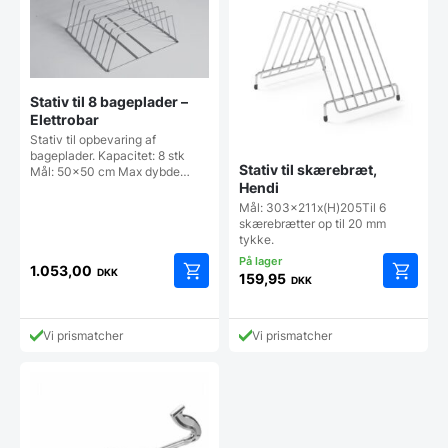
Stativ til 8 bageplader –
Elettrobar
Stativ til opbevaring af
bageplader. Kapacitet: 8 stk
Stativ til skærebræt,
Mål: 50x50 cm Max dybde…
Hendi
Mål: 303x211x(H)205Til 6
skærebrætter op til 20 mm
tykke.
1.053,00
DKK
159,95
DKK
Vi prismatcher
Vi prismatcher