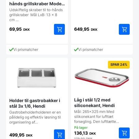
hånds grillskraber Model:
P940000
Udskiftelig skraber til to-hånds
grillskraber Mål LxB: 13 x 8
cm …
69,95
649,95
DKK
DKK
Vi prismatcher
Vi prismatcher
SPAR 24%
Låg i stål 1/2 med
Holder til gastrobakker i
siliconekant, Hendi
stål 3x 1/6, Hendi
Mål: 265x325 mm Med
Gastrobeholderholderen er en
silikonekant for lufttæt
pålidelig og effektiv løsning til
forsegling. Den lufttætte…
organisering af…
136,13
DKK
499,95
DKK
179,95
DKK