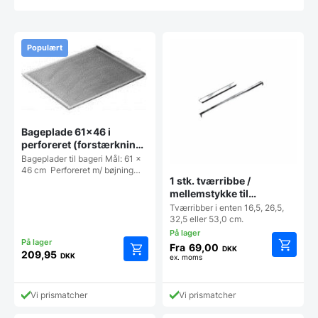
Populært
Bageplade 61×46 i
perforeret (forstærkning i
ender)
Bageplader til bageri Mål: 61 x
46 cm Perforeret m/ bøjning…
1 stk. tværribbe /
mellemstykke til
salatbarog køleopsats
Tværribber i enten 16,5, 26,5,
32,5 eller 53,0 cm.
Fra
69,00
DKK
209,95
DKK
ex. moms
Dette
vare
har
Vi prismatcher
Vi prismatcher
flere
varianter