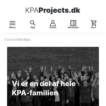
Menu
Søg
Konto
Varelister
Kurv
Forside
/
Om Kpa
Vi er en del af hele
KPA-familien