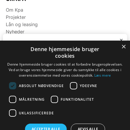
Om Kpa
Projekter
Lån og leasing
Nyheder
Fagområder
x
×
Bliv ringet op
Denne hjemmeside bruger
cookies
Kategorier
Ring til os på tlf. 7174 9111 eller notér dit
nummer nedenfor, så kontakter vi dig.
Denne hjemmeside bruger cookies til at forbedre brugeroplevelsen.
Maskiner
Ved at bruge vores hjemmeside giver du samtykke til alle cookies i
Navn
*
Koge/varme/stege
overensstemmelse med vores cookiepolitik.
Læs mere
Bageri
ABSOLUT NØDVENDIGE
YDEEVNE
Opbevaring
Opvask
Telefon
*
MÅLRETNING
FUNKTIONALITET
UKLASSIFICEREDE
ACCEPTER ALLE
AFVIS ALLE