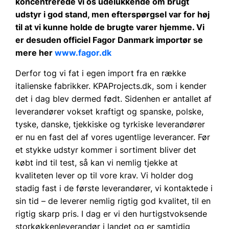
koncentrerede vi os udelukkende om brugt
udstyr i god stand, men efterspørgsel var for høj
til at vi kunne holde de brugte varer hjemme. Vi
er desuden officiel Fagor Danmark importør se
mere her
www.fagor.dk
Derfor tog vi fat i egen import fra en række
italienske fabrikker. KPAProjects.dk, som i kender
det i dag blev dermed født. Sidenhen er antallet af
leverandører vokset kraftigt og spanske, polske,
tyske, danske, tjekkiske og tyrkiske leverandører
er nu en fast del af vores ugentlige leverancer. Før
et stykke udstyr kommer i sortiment bliver det
købt ind til test, så kan vi nemlig tjekke at
kvaliteten lever op til vore krav. Vi holder dog
stadig fast i de første leverandører, vi kontaktede i
sin tid – de leverer nemlig rigtig god kvalitet, til en
rigtig skarp pris. I dag er vi den hurtigstvoksende
storkøkkenleverandør i landet og er samtidig