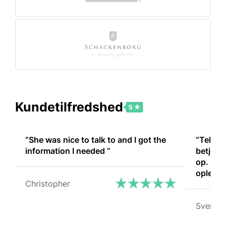
Kundetilfredshed
“She was nice to talk to and I got the
“Telefo
information I needed “
betjenin
op. En 
oplevel
Christopher
Kommer 
Svend