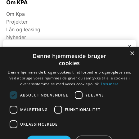
Om KPA
Om Kpa
Projekter
Lån og leasing
Nyheder
Fagområder
x
×
Bliv ringet op
Denne hjemmeside bruger
cookies
Kategorier
Ring til os på tlf. 7174 9111 eller notér dit
nummer nedenfor, så kontakter vi dig.
Denne hjemmeside bruger cookies til at forbedre brugeroplevelsen.
Maskiner
Ved at bruge vores hjemmeside giver du samtykke til alle cookies i
Navn
*
Koge/varme/stege
overensstemmelse med vores cookiepolitik.
Læs mere
Bageri
ABSOLUT NØDVENDIGE
YDEEVNE
Opbevaring
Opvask
Telefon
*
MÅLRETNING
FUNKTIONALITET
UKLASSIFICEREDE