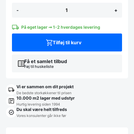
Stavblender
-
+
25
cm
TOPKVALITET,
Sammic
På eget lager ➞ 1-2 hverdages levering
antal
Tilføj til kurv
Få et samlet tilbud
Føj til huskeliste
Vi er sammen om dit projekt
De bedste storkøkkener til prisen
10.000 m2 lager med udstyr
Hurtig levering siden 1994
Du skal være helt tilfreds
Vores konsulenter går ikke før