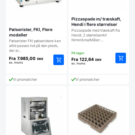
Pizzaspade m/ træskaft,
Hendi i flere størrelser
Pølserister, FKI, Flere
Pizzaspade med træskaft fra
modeller
Hendi, 2 størrelserArt
NrmmSmalMåler:…
Pølserister FKI pølseristere kan
altid passes ind på den plads,
der er…
Fra
7.985,00
Fra
122,64
DKK
DKK
ex. moms
ex. moms
Dette
Dette
vare
vare
har
har
Vi prismatcher
Vi prismatcher
flere
flere
varianter
varianter.
Mulighe
Mulighederne
kan
kan
vælges
vælges
på
på
vareside
varesiden