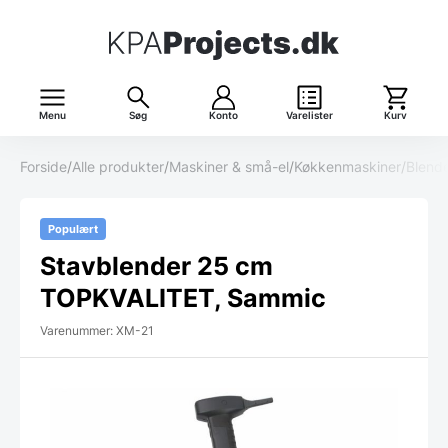
Menu
Søg
Konto
Varelister
Kurv
Forside
/
Alle produkter
/
Maskiner & små-el
/
Køkkenmaskiner
/
Blende
Populært
Stavblender 25 cm
TOPKVALITET, Sammic
Varenummer: XM-21