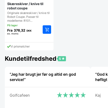
Skæreskiver / knive til
robot coupe
Originale skæreskiver / knive til
Robot Coupe. Passer til
modellerne: R101…
Fra
376,32
DKK
ex. moms
Dette
vare
har
Vi prismatcher
flere
varianter.
Mulighederne
Kundetilfredshed
kan
vælges
på
“Jeg har brugt jer før og altid en god
“God k
varesiden
service!”
høflig
Golfcafeen
Kaj