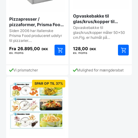
Opvaskebakke til
Pizzapresser /
glas/krus/kopper til
pizzaformer, Prisma Food
industriopvasker
Opvaskebakke til
model PRESSA
Siden 2006 har italienske
glas/krus/kopper måler 50x50
Prisma Food produceret udstyr
cm.Flg. er hulmål på…
til pizzarier.…
Fra
26.895,00
128,00
DKK
DKK
ex. moms
ex. moms
Dette
Dette
vare
vare
har
har
Vi prismatcher
Mulighed for mængderabat
flere
flere
varianter.
varianter
SPAR OP TIL 37%
Mulighederne
Mulighe
kan
kan
vælges
vælges
på
på
varesiden
vareside