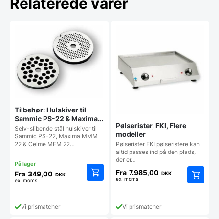
Relaterede varer
Tilbehør: Hulskiver til
Sammic PS-22 & Maxima
Pølserister, FKI, Flere
MMM 22 kødhakkere –
Selv-slibende stål hulskiver til
modeller
Flere hulsstørrelser
Sammic PS-22, Maxima MMM
Pølserister FKI pølseristere kan
22 & Celme MEM 22…
altid passes ind på den plads,
der er…
Fra
7.985,00
Fra
349,00
DKK
DKK
ex. moms
ex. moms
Dette
Dette
vare
vare
har
har
Vi prismatcher
Vi prismatcher
flere
flere