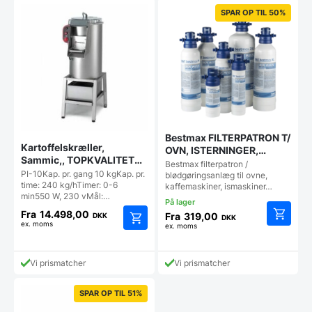
varianter.
varianter
Mulighederne
SPAR OP TIL 50%
Mulighe
kan
kan
vælges
vælges
på
på
varesiden
vareside
Bestmax FILTERPATRON T/
Kartoffelskræller,
OVN, ISTERNINGER,
Sammic,, TOPKVALITET
KAFFEMASKINE MV.
Bestmax filterpatron /
(eksl. understel) 230v
PI-10Kap. pr. gang 10 kgKap. pr.
blødgøringsanlæg til ovne,
time: 240 kg/hTimer: 0-6
kaffemaskiner, ismaskiner…
min550 W, 230 vMål:…
Fra
14.498,00
Fra
319,00
DKK
DKK
ex. moms
ex. moms
Dette
Dette
vare
vare
har
har
Vi prismatcher
Vi prismatcher
flere
flere
varianter
varianter.
Mulighe
SPAR OP TIL 51%
Mulighederne
kan
kan