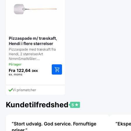
vælges
vælges
på
på
vareside
varesiden
Pizzaspade m/ træskaft,
Hendi i flere størrelser
Pizzaspade med træskaft fra
Hendi, 2 størrelserArt
NrmmSmalMåler:…
Fra
122,64
DKK
ex. moms
Dette
vare
har
Vi prismatcher
flere
varianter.
Mulighederne
Kundetilfredshed
kan
vælges
på
“Stort udvalg. God service. Fornuftige
varesiden
priser.”