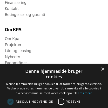
Finansiering
Kontakt
Betingelser og garanti
Om KPA
Om Kpa
Projekter
Lån og leasing
Nyheder
Fagområder
×
Denne hjemmeside bruger
cookies
Kategorier
Denne hjemmeside bruger cookies til at forbedre brugeroplevelsen.
Maskiner
Ved at bruge vores hjemmeside giver du samtykke til alle cookies i
Koge/varme/stege
overensstemmelse med vores cookiepolitik.
Læs mere
Bageri
ABSOLUT NØDVENDIGE
YDEEVNE
Opbevaring