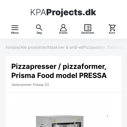
Menu
Søg
Konto
Varelister
Kurv
Forside
/
Alle produkter
/
Maskiner & små-el
/
Pizzaudstyr
/
Dejbolle,
Pizzapresser / pizzaformer,
Prisma Food model PRESSA
Varenummer: Pressa 33