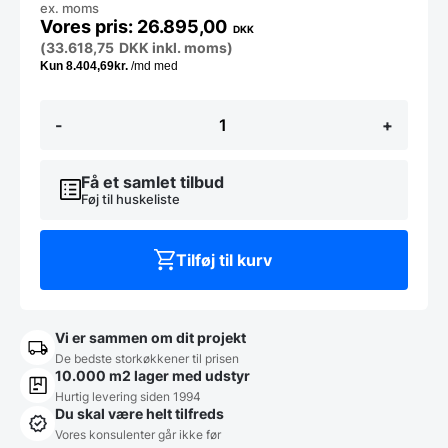
ex. moms
26.895,00
DKK
(
33.618,75
DKK
inkl. moms)
Pizzapresser
-
+
/
pizzaformer,
Prisma
Food
Få et samlet tilbud
model
Føj til huskeliste
PRESSA
antal
Tilføj til kurv
Vi er sammen om dit projekt
De bedste storkøkkener til prisen
10.000 m2 lager med udstyr
Hurtig levering siden 1994
Du skal være helt tilfreds
Vores konsulenter går ikke før