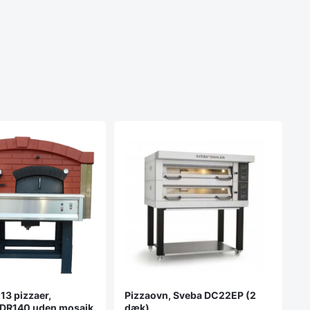
 13 pizzaer,
Pizzaovn, Sveba DC22EP (2
 DR140 uden mosaik
dæk)