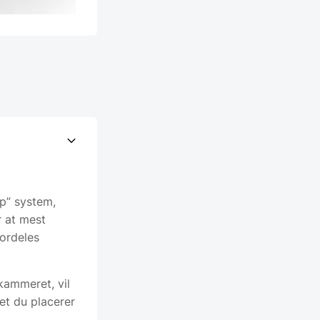
ap” system,
r at mest
ordeles
kammeret, vil
et du placerer