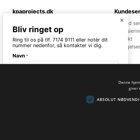
kpaprojects.dk
Kundeser
x
KPA Projects ApS
Tilmeld se
Bliv ringet op
Rømersvej 33
Finansieri
7430 Ikast
Kontakt
Ring til os på tlf. 7174 9111 eller notér dit
nummer nedenfor, så kontakter vi dig.
Betingelse
Tlf.
7174 9111
Navn
*
CVR. 42912778
Åbningstider
Mandag til torsdag fra 08:00 – 16:30.
Telefon
*
Denne hjemm
Fredag fra 08.00 – 13.30.
giver 
ABSOLUT NØDVENDI
© Copyright. All rights reserved.