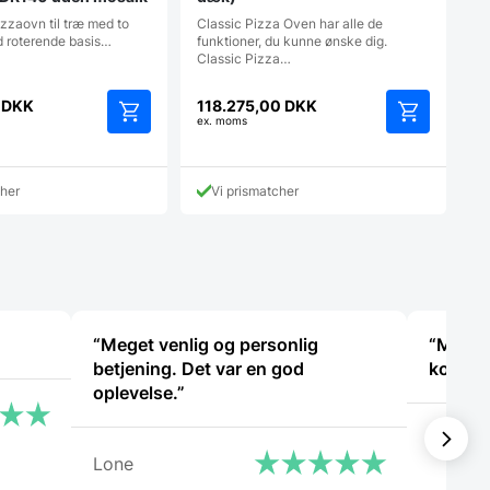
izzaovn til træ med to
Classic Pizza Oven har alle de
d roterende basis…
funktioner, du kunne ønske dig.
Classic Pizza…
0
DKK
118.275,00
DKK
ex. moms
cher
Vi prismatcher
“Meget venlig og personlig
“Meget
betjening. Det var en god
komme
oplevelse.”
Kirsten
Lone