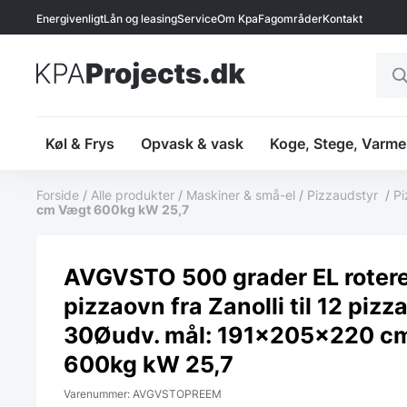
Energivenligt
Lån og leasing
Service
Om Kpa
Fagområder
Kontakt
Prod
sear
Køl & Frys
Opvask & vask
Koge, Stege, Varme
Forside
/
Alle produkter
/
Maskiner & små-el
/
Pizzaudstyr
/
Pi
cm Vægt 600kg kW 25,7
AVGVSTO 500 grader EL roter
pizzaovn fra Zanolli til 12 piz
30Øudv. mål: 191x205x220 c
600kg kW 25,7
Varenummer: AVGVSTOPREEM