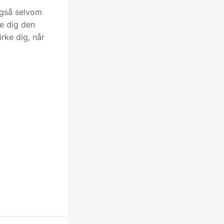
også selvom
re dig den
rke dig, når