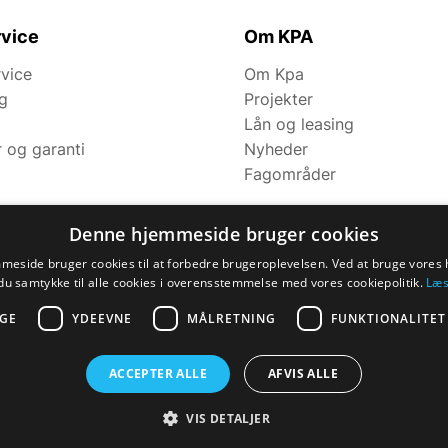
vice
Om KPA
rvice
Om Kpa
ng
Projekter
Lån og leasing
r og garanti
Nyheder
Fagområder
Denne hjemmeside bruger cookies
eside bruger cookies til at forbedre brugeroplevelsen. Ved at bruge vore
du samtykke til alle cookies i overensstemmelse med vores cookiepolitik.
Læs
GE
YDEEVNE
MÅLRETNING
FUNKTIONALITET
ACCEPTER ALLE
AFVIS ALLE
VIS DETALJER