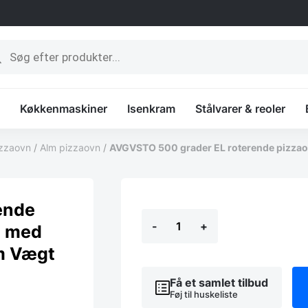
ucts
ch
Køkkenmaskiner
Isenkram
Stålvarer & reoler
zzaovn
/
Alm pizzaovn
/
AVGVSTO 500 grader EL roterende pizzaov
ende
AVGVSTO
-
+
500
za med
grader
m Vægt
EL
roterende
pizzaovn
Få et samlet tilbud
fra
Føj til huskeliste
Zanolli