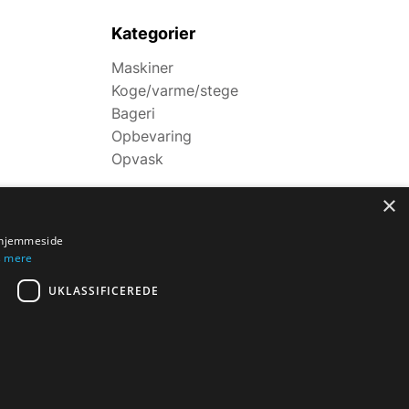
Kategorier
Maskiner
Koge/varme/stege
Bageri
Opbevaring
Opvask
×
s hjemmeside
 mere
UKLASSIFICEREDE