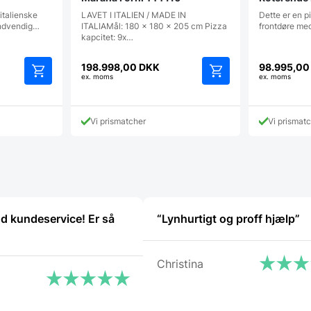
italienske
LAVET I ITALIEN / MADE IN
Dette er en p
 Indvendig…
ITALIAMål: 180 x 180 x 205 cm Pizza
frontdøre me
kapcitet: 9x…
198.998,00
DKK
98.995,0
ex. moms
ex. moms
Dette
vare
har
Vi prismatcher
Vi prismat
flere
varianter.
Mulighederne
kan
vælges
på
varesiden
od kundeservice! Er så
“Lynhurtigt og proff hjælp”
Christina