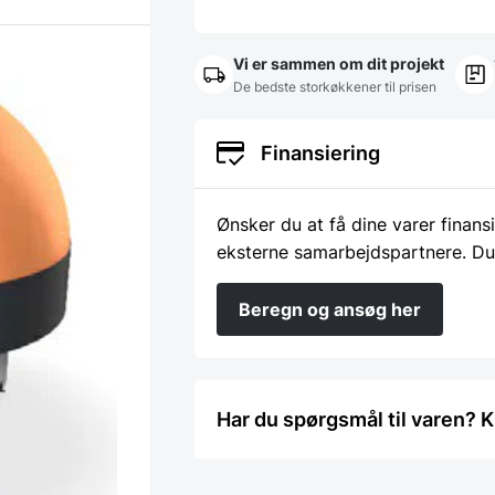
til
12
pizza
Vi er sammen om dit projekt
med
30Øudv.
De bedste storkøkkener til prisen
mål:
191x205x220
cm
Finansiering
Vægt
600kg
kW
Ønsker du at få dine varer finans
25,7
antal
eksterne samarbejdspartnere. Du
Beregn og ansøg her
Har du spørgsmål til varen? K