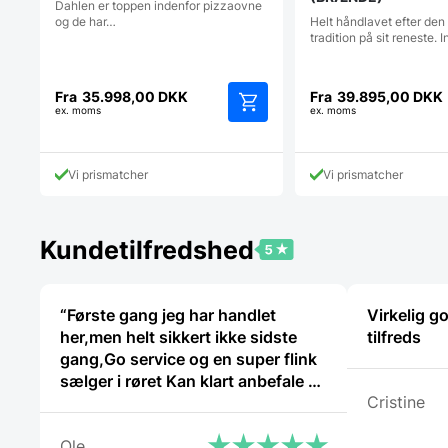
Dahlen er toppen indenfor pizzaovne
Helt håndlavet efter den 
og de har…
tradition på sit reneste.
Fra
35.998,00
DKK
Fra
39.895,00
DKK
ex. moms
ex. moms
Dette
vare
har
Vi prismatcher
Vi prismatcher
flere
varianter.
Mulighederne
kan
Kundetilfredshed
vælges
på
varesiden
“Første gang jeg har handlet
Virkelig g
her,men helt sikkert ikke sidste
tilfreds
gang,Go service og en super flink
sælger i røret Kan klart anbefale at
Cristine
handle her”
Ole