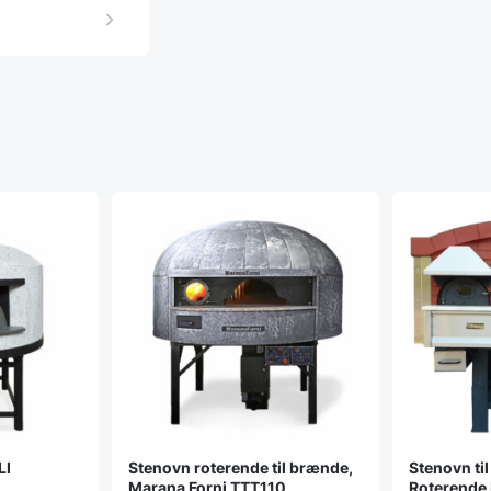
LI
Stenovn roterende til brænde,
Stenovn til
Marana Forni TTT110
Roterende