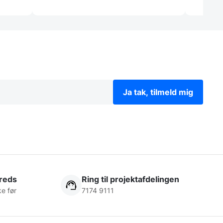
Ja tak, tilmeld mig
freds
Ring til projektafdelingen
ke før
7174 9111