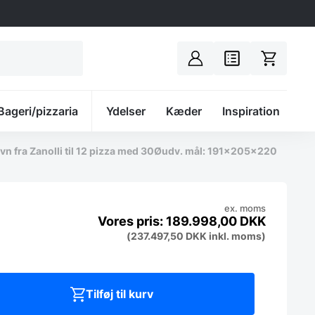
Bageri/pizzaria
Spacer
Ydelser
Kæder
Inspiration
n fra Zanolli til 12 pizza med 30Øudv. mål: 191x205x220
ex. moms
189.998,00
DKK
(
237.497,50
DKK
inkl. moms)
Tilføj til kurv