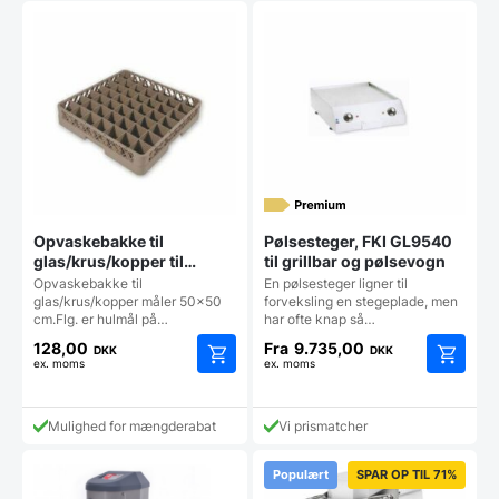
Opvaskebakke til
Pølsesteger, FKI GL9540
glas/krus/kopper til
til grillbar og pølsevogn
industriopvasker
Opvaskebakke til
En pølsesteger ligner til
glas/krus/kopper måler 50x50
forveksling en stegeplade, men
cm.Flg. er hulmål på…
har ofte knap så…
128,00
Fra
9.735,00
DKK
DKK
ex. moms
ex. moms
Dette
Dette
vare
vare
har
har
Mulighed for mængderabat
Vi prismatcher
flere
flere
varianter.
varianter
Populært
SPAR OP TIL 71%
Mulighederne
Mulighe