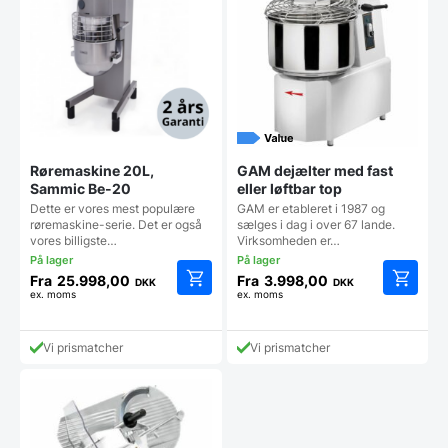
kan
kan
vælges
vælges
på
på
varesiden
vareside
Røremaskine 20L,
GAM dejælter med fast
Sammic Be-20
eller løftbar top
Dette er vores mest populære
GAM er etableret i 1987 og
røremaskine-serie. Det er også
sælges i dag i over 67 lande.
vores billigste…
Virksomheden er…
Fra
25.998,00
Fra
3.998,00
DKK
DKK
ex. moms
ex. moms
Dette
Dette
vare
vare
har
har
Vi prismatcher
Vi prismatcher
flere
flere
varianter.
varianter
Mulighederne
Mulighe
kan
kan
vælges
vælges
på
på