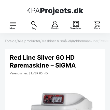
Menu
Søg
Konto
Varelister
Kurv
Forside
/
Alle produkter
/
Maskiner & små-el
/
Køkkenmaskiner
/
Rørem
Red Line Silver 60 HD
Røremaskine – SIGMA
Varenummer: SILVER 60 HD