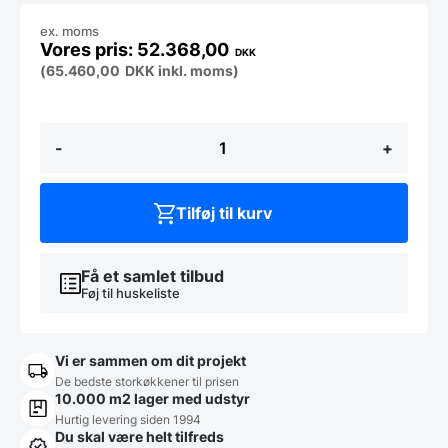
ex. moms
52.368,00
DKK
(
65.460,00
DKK
inkl. moms)
Red
-
+
Line
Silver
60
HD
Tilføj til kurv
Røremaskine
-
SIGMA
antal
Få et samlet tilbud
Føj til huskeliste
Vi er sammen om dit projekt
De bedste storkøkkener til prisen
10.000 m2 lager med udstyr
Hurtig levering siden 1994
Du skal være helt tilfreds