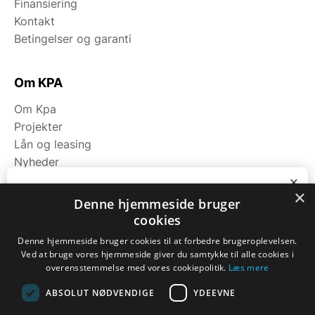
Finansiering
Kontakt
Betingelser og garanti
Om KPA
Om Kpa
Projekter
Lån og leasing
Nyheder
Fagområder
x
×
Bliv ringet op
Denne hjemmeside bruger
cookies
Kategorier
Ring til os på tlf. 7174 9111 eller notér dit
nummer nedenfor, så kontakter vi dig.
Denne hjemmeside bruger cookies til at forbedre brugeroplevelsen.
Maskiner
Ved at bruge vores hjemmeside giver du samtykke til alle cookies i
Navn
*
Koge/varme/stege
overensstemmelse med vores cookiepolitik.
Læs mere
Bageri
ABSOLUT NØDVENDIGE
YDEEVNE
Opbevaring