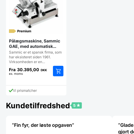
varesiden
vareside
Pålægsmaskine, Sammic
GAE, med automatisk
tæller
Sammic er et spansk firma, som
har eksisteret siden 1961.
Virksomheden er en…
Fra
30.395,00
DKK
ex. moms
Dette
vare
har
Vi prismatcher
flere
varianter.
Kundetilfredshed
Mulighederne
kan
vælges
på
“Fin fyr, der løste opgaven”
“Glade 
varesiden
gjort d