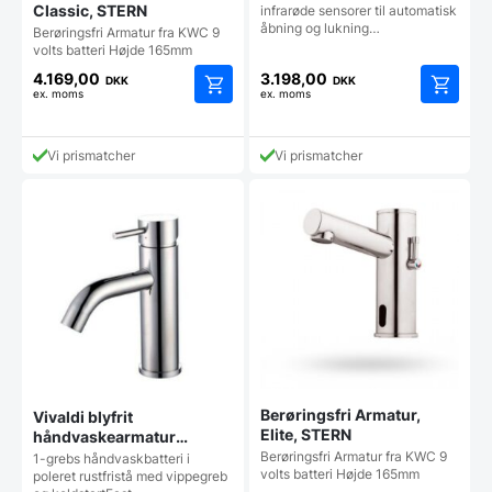
Classic, STERN
infrarøde sensorer til automatisk
åbning og lukning…
Berøringsfri Armatur fra KWC 9
volts batteri Højde 165mm
4.169,00
3.198,00
DKK
DKK
ex. moms
ex. moms
Vi prismatcher
Vi prismatcher
Berøringsfri Armatur,
Vivaldi blyfrit
Elite, STERN
håndvaskearmatur
(701632.104), KWC
Berøringsfri Armatur fra KWC 9
1-grebs håndvaskbatteri i
volts batteri Højde 165mm
poleret rustfristå med vippegreb