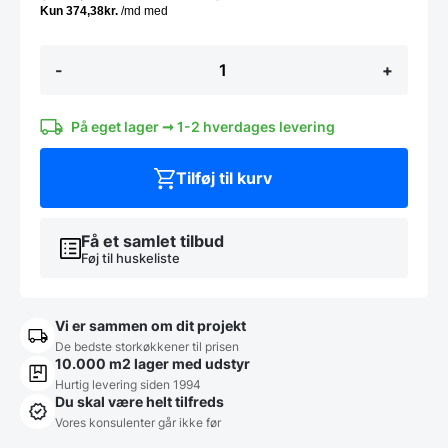
Armatur,
-
+
Vivaldi,
KWC
Krom
-
På eget lager ➞ 1-2 hverdages levering
C-
TUD
Tilføj til kurv
antal
Få et samlet tilbud
Føj til huskeliste
Vi er sammen om dit projekt
De bedste storkøkkener til prisen
10.000 m2 lager med udstyr
Hurtig levering siden 1994
Du skal være helt tilfreds
Vores konsulenter går ikke før