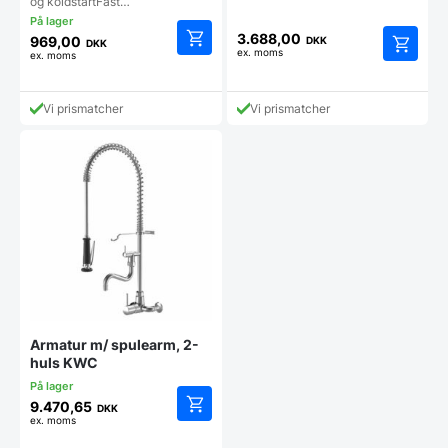
og koldstartFast…
3.688,00
969,00
DKK
DKK
ex. moms
ex. moms
Vi prismatcher
Vi prismatcher
Armatur m/ spulearm, 2-
huls KWC
9.470,65
DKK
ex. moms