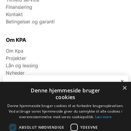
Finansiering
Kontakt
Betingelser og garanti
Om KPA
Om Kpa
Projekter
Lån og leasing
Nyheder
Fagområder
x
×
Bliv ringet op
Denne hjemmeside bruger
cookies
Kategorier
Ring til os på tlf. 7174 9111 eller notér dit
nummer nedenfor, så kontakter vi dig.
Denne hjemmeside bruger cookies til at forbedre brugeroplevelsen.
Maskiner
Ved at bruge vores hjemmeside giver du samtykke til alle cookies i
Navn
*
Koge/varme/stege
overensstemmelse med vores cookiepolitik.
Læs mere
Bageri
ABSOLUT NØDVENDIGE
YDEEVNE