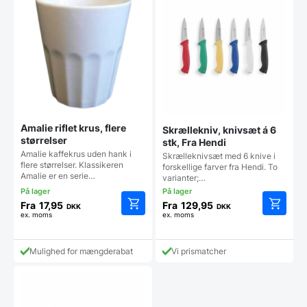
kan
kan
vælges
vælges
på
på
varesiden
vareside
Amalie riflet krus, flere
Skrællekniv, knivsæt á 6
størrelser
stk, Fra Hendi
Amalie kaffekrus uden hank i
Skrælleknivsæt med 6 knive i
flere størrelser. Klassikeren
forskellige farver fra Hendi. To
Amalie er en serie…
varianter;…
Fra
17,95
Fra
129,95
DKK
DKK
ex. moms
ex. moms
Dette
Dette
vare
vare
har
har
Mulighed for mængderabat
Vi prismatcher
flere
flere
varianter.
varianter
Mulighederne
Mulighe
kan
kan
vælges
vælges