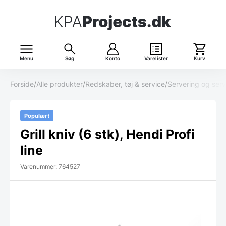
Menu
Søg
Konto
Varelister
Kurv
Forside
/
Alle produkter
/
Redskaber, tøj & service
/
Servering og serv
Populært
Grill kniv (6 stk), Hendi Profi
line
Varenummer: 764527