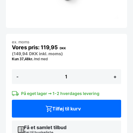
ex. moms
119,95
DKK
(
149,94
DKK
inkl. moms)
Grill
-
+
kniv
(6
stk),
Hendi
På eget lager ➞ 1-2 hverdages levering
Profi
line
Tilføj til kurv
antal
Få et samlet tilbud
Føj til huskeliste