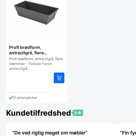
på
på
varesiden
vareside
Profi brødform,
antracitgrå, flere
størrelser – Patisse
Profi brødform, antracitgrå, flere
størrelser - Patisse Farve:
antracitgrå…
Dette
vare
har
Vi prismatcher
flere
varianter.
Kundetilfredshed
Mulighederne
kan
vælges
på
“De ved rigtig meget om møbler”
“Fin fy
varesiden