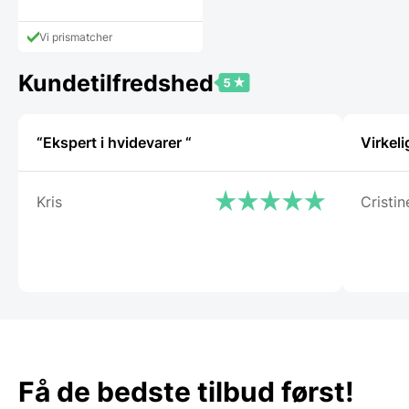
vare
har
Vi prismatcher
flere
varianter.
Mulighederne
Kundetilfredshed
kan
vælges
på
“Ekspert i hvidevarer “
Virkeli
varesiden
Kris
Cristin
Få de bedste tilbud først!