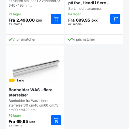
af rustfrit stål.Fås i 2 varianter2X
på fod, Hendi i flere
340x195mm…
størrelser
Sort, med træramme.
Fra
2.498,00
Fra
699,95
DKK
DKK
ex. moms
ex. moms
Dette
Dette
vare
vare
har
har
Vi prismatcher
Vi prismatcher
flere
flere
varianter.
varianter
Mulighederne
Mulighe
kan
kan
vælges
vælges
på
på
varesiden
vareside
Bonholder WAS – flere
størrelser
Bonholder fra Was i flere
størrelser30 cm46 cm60 cm75
cm90 cm120 cm
Fra
69,95
DKK
ex. moms
Dette