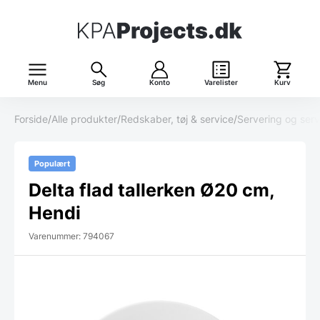
Menu
Søg
Konto
Varelister
Kurv
Forside
/
Alle produkter
/
Redskaber, tøj & service
/
Servering og serv
Populært
Delta flad tallerken Ø20 cm,
Hendi
Varenummer: 794067