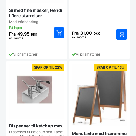
Si med fine masker, Hendi
i flere størrelser
Med trådhåndtag
Fra
31,00
Fra
49,95
DKK
DKK
ex. moms
ex. moms
Dette
Dette
vare
vare
har
har
Vi prismatcher
Vi prismatcher
flere
flere
varianter.
varianter
Mulighederne
SPAR OP TIL 22%
SPAR OP TIL 43%
Mulighe
kan
kan
vælges
vælges
på
på
varesiden
vareside
Dispenser til ketchup mm.
Dispenser til ketchup mm. Lavet
Menutavle med træramme