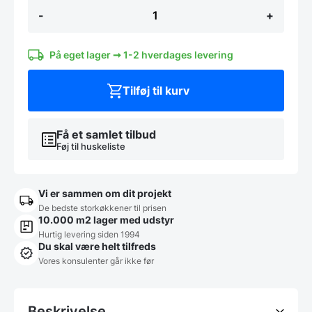
Delta
-
+
flad
tallerken
Ø20
cm,
På eget lager ➞ 1-2 hverdages levering
Hendi
antal
Tilføj til kurv
Få et samlet tilbud
Føj til huskeliste
Vi er sammen om dit projekt
De bedste storkøkkener til prisen
10.000 m2 lager med udstyr
Hurtig levering siden 1994
Du skal være helt tilfreds
Vores konsulenter går ikke før
Beskrivelse