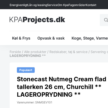
Energivenligt
Lån og leasing
Service
Om Kpa
Fagområder
Kontakt
Prod
sear
Køl & Frys
Opvask & vask
Koge, Stege, Varme
Forside
/
Alle produkter
/
Redskaber, tøj & service
/
Servering 
LAGEROPRYDNING **
Populært
Stonecast Nutmeg Cream flad
tallerken 26 cm, Churchill **
LAGEROPRYDNING **
Varenummer: SNMSEV101