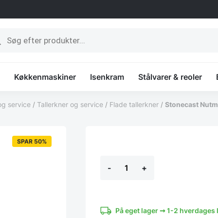
ucts
ch
Køkkenmaskiner
Isenkram
Stålvarer & reoler
og service
/
Tallerkner og service
/
Flade tallerkner
/
Stonecast Nutme
SPAR 50%
Stonecast
-
+
Nutmeg
Cream
flad
tallerken
26
På eget lager ➞ 1-2 hverdages 
cm,