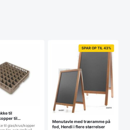
SPAR OP TIL 43%
ke til
opper til
Menutavle med træramme på
vasker
 til glas/krus/kopper
fod, Hendi i flere størrelser