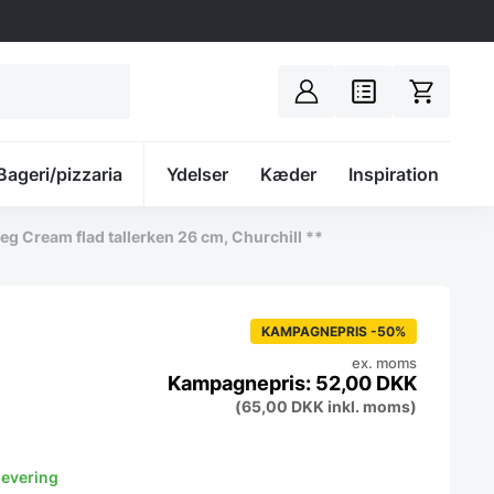
Bageri/pizzaria
Spacer
Ydelser
Kæder
Inspiration
g Cream flad tallerken 26 cm, Churchill **
KAMPAGNEPRIS -50%
ex. moms
52,00
DKK
(
65,00
DKK
inkl. moms)
levering