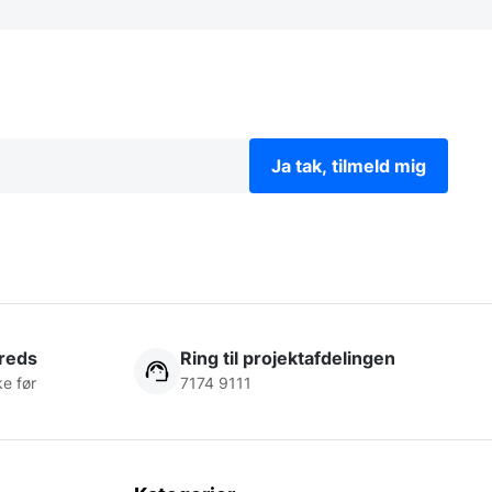
Ja tak, tilmeld mig
freds
Ring til projektafdelingen
ke før
7174 9111