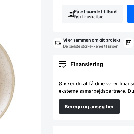
Churchill
**
Få et samlet tilbud
LAGEROPRYDNING
Føj til huskeliste
**
antal
Vi er sammen om dit projekt
De bedste storkøkkener til prisen
Finansiering
Ønsker du at få dine varer finans
eksterne samarbejdspartnere. Du
Beregn og ansøg her