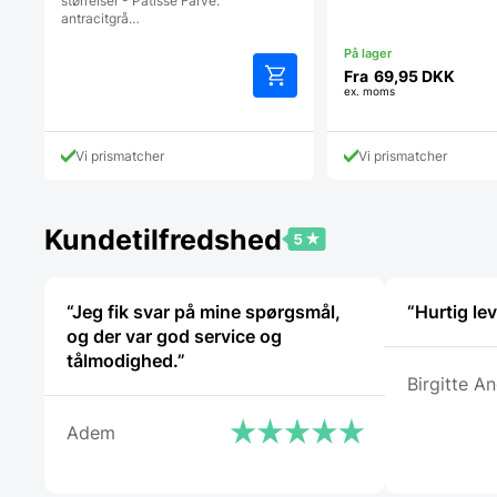
størrelser - Patisse Farve:
antracitgrå…
Fra
69,95
DKK
ex. moms
Dette
vare
har
Vi prismatcher
Vi prismatcher
flere
varianter.
Mulighederne
kan
Kundetilfredshed
vælges
på
varesiden
“Jeg fik svar på mine spørgsmål,
“Hurtig lev
og der var god service og
tålmodighed.”
Birgitte A
Adem