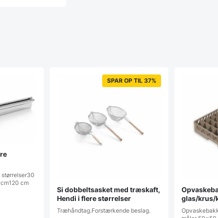
SPAR OP TIL 37%
re
 størrelser30
 cm120 cm
Si dobbeltsasket med træskaft,
Opvaskebak
Hendi i flere størrelser
glas/krus/k
industriop
Træhåndtag.Forstærkende beslag.
Opvaskebakke