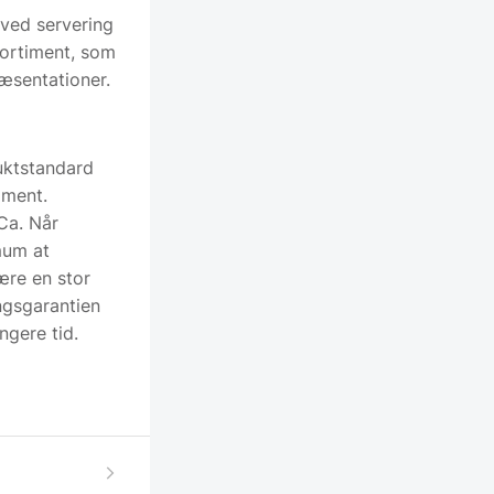
 ved servering
sortiment, som
æsentationer.
duktstandard
iment.
Ca. Når
mum at
ære en stor
ingsgarantien
ngere tid.