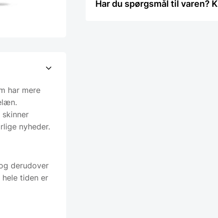
Har du spørgsmål til varen? K
om har mere
elæn.
 skinner
rlige nyheder.
k og derudover
 hele tiden er