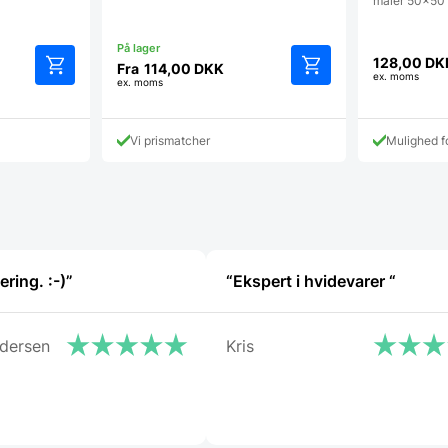
måler 50x50 
128,00
DK
Fra
114,00
DKK
ex. moms
ex. moms
Dette
Dette
vare
vare
har
har
Vi prismatcher
Mulighed 
flere
flere
varianter.
varianter.
Mulighederne
Mulighederne
kan
kan
vælges
vælges
på
på
varesiden
varesiden
ering. :-)”
“Ekspert i hvidevarer “
ndersen
Kris