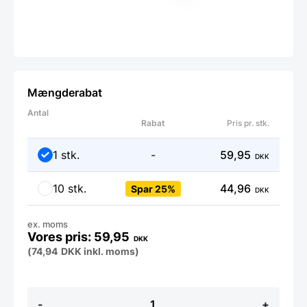
Mængderabat
Antal
Rabat
Pris pr. stk.
1 stk.
-
59,95
DKK
10 stk.
44,96
Spar 25%
DKK
ex. moms
59,95
DKK
(
74,94
DKK
inkl. moms)
Bord
-
+
ske