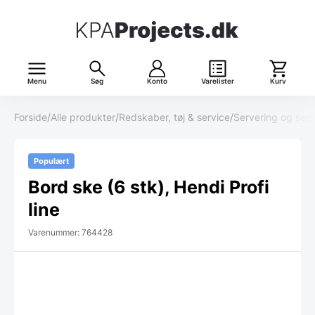
Menu
Søg
Konto
Varelister
Kurv
Forside
/
Alle produkter
/
Redskaber, tøj & service
/
Servering og serv
Populært
Bord ske (6 stk), Hendi Profi
line
Varenummer: 764428