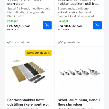
størrelser
kokkeklassiker i stål fra
Hendi
Spatel fra Hendi, med fleksibelt
Stegepande, traditionel
blad. Håndtag i polypropylen.
kokkeklassiker fra Hendi
Blad i rustfrit…
Fasthed, kvalitet og simpel…
Fra
59,95
Fra
104,97
DKK
DKK
ex. moms
ex. moms
Dette
Dette
vare
vare
har
har
Vi prismatcher
Vi prismatcher
flere
flere
varianter.
varianter
Mulighederne
Mulighe
SPAR OP TIL 37%
kan
kan
vælges
vælges
på
på
varesiden
vareside
Sandwichbakker flot til
Skovl i aluminium, Hendi i
udstilling i kølemontre og
flere størrelser
køledisk