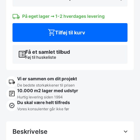
(6
stk),
Hendi
På eget lager ➞ 1-2 hverdages levering
Profi
line
Tilføj til kurv
antal
Få et samlet tilbud
Føj til huskeliste
Vi er sammen om dit projekt
De bedste storkøkkener til prisen
10.000 m2 lager med udstyr
Hurtig levering siden 1994
Du skal være helt tilfreds
Vores konsulenter går ikke før
Beskrivelse