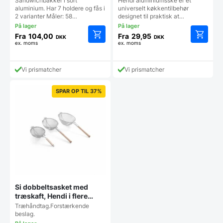
Sandwichbakker i sort
Hendi aluminiumsske er et
aluminium. Har 7 holdere og fås i
universelt køkkentilbehør
2 varianter Måler: 58…
designet til praktisk at…
Fra
104,00
Fra
29,95
DKK
DKK
ex. moms
ex. moms
Dette
Dette
vare
vare
har
har
Vi prismatcher
Vi prismatcher
flere
flere
varianter.
varianter
Mulighederne
Mulighe
SPAR OP TIL 37%
kan
kan
vælges
vælges
på
på
varesiden
vareside
Si dobbeltsasket med
træskaft, Hendi i flere
størrelser
Træhåndtag.Forstærkende
beslag.