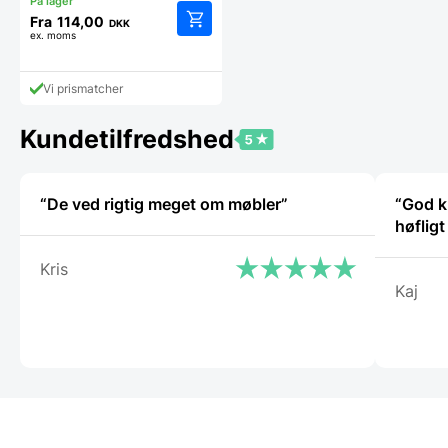
Fra
114,00
DKK
ex. moms
Dette
vare
har
Vi prismatcher
flere
varianter.
Mulighederne
Kundetilfredshed
kan
vælges
på
“De ved rigtig meget om møbler”
“God k
varesiden
høflig
Kris
Kaj