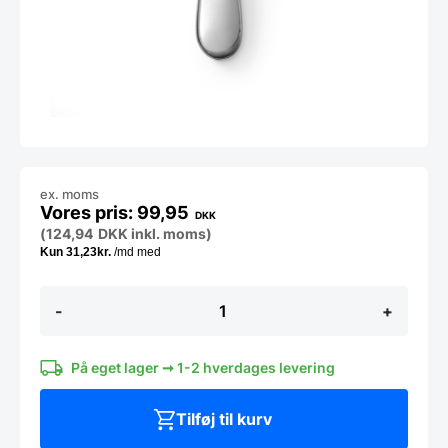
ex. moms
99,95
DKK
(
124,94
DKK
inkl. moms)
Bord
-
+
kniv
(6
stk),
Hendi
På eget lager ➞ 1-2 hverdages levering
Profi
line
Tilføj til kurv
antal