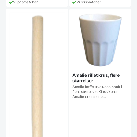
Vi prismatcher
Vi prismatcher
flere
flere
varianter.
varianter
Mulighederne
Mulighe
kan
kan
vælges
vælges
på
på
varesiden
vareside
Amalie riflet krus, flere
størrelser
Amalie kaffekrus uden hank i
flere størrelser. Klassikeren
Amalie er en serie…