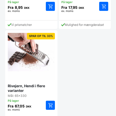
Fra
8,95
Fra
17,95
DKK
DKK
ex. moms
ex. moms
Dette
Dette
vare
vare
har
har
Vi prismatcher
Mulighed for mængderabat
flere
flere
varianter.
varianter
Mulighederne
Mulighe
SPAR OP TIL 33%
kan
kan
vælges
vælges
på
på
varesiden
vareside
Rivejern, Hendi i flere
varianter
Mål: 65x330
Fra
67,05
DKK
ex. moms
Dette