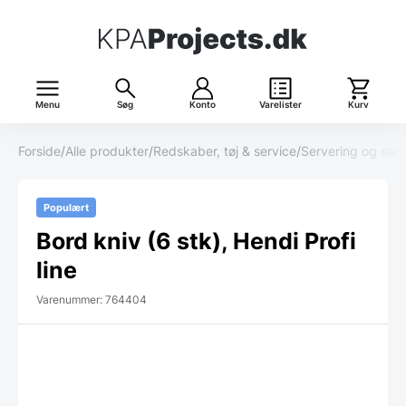
Menu
Søg
Konto
Varelister
Kurv
Forside
/
Alle produkter
/
Redskaber, tøj & service
/
Servering og serv
Populært
Bord kniv (6 stk), Hendi Profi
line
Varenummer: 764404