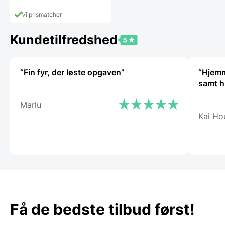
vare
har
Vi prismatcher
flere
varianter.
Mulighederne
Kundetilfredshed
kan
vælges
på
“Fin fyr, der løste opgaven”
“Hjemmes
varesiden
samt h
Marlu
Kai Ho
Få de bedste tilbud først!