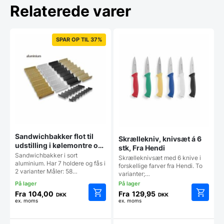
Relaterede varer
SPAR OP TIL 37%
Sandwichbakker flot til
Skrællekniv, knivsæt á 6
udstilling i kølemontre og
stk, Fra Hendi
køledisk
Sandwichbakker i sort
Skrælleknivsæt med 6 knive i
aluminium. Har 7 holdere og fås i
forskellige farver fra Hendi. To
2 varianter Måler: 58…
varianter;…
Fra
104,00
Fra
129,95
DKK
DKK
ex. moms
ex. moms
Dette
Dette
vare
vare
har
har