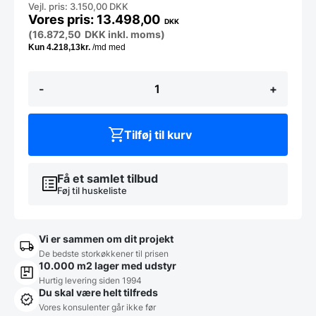
Vejl. pris: 3.150,00 DKK
13.498,00
DKK
(
16.872,50
DKK
inkl. moms)
Dejælter
-
+
50
L,
Gam
SOFIA
Tilføj til kurv
50
1v
antal
Få et samlet tilbud
Føj til huskeliste
Vi er sammen om dit projekt
De bedste storkøkkener til prisen
10.000 m2 lager med udstyr
Hurtig levering siden 1994
Du skal være helt tilfreds
Vores konsulenter går ikke før