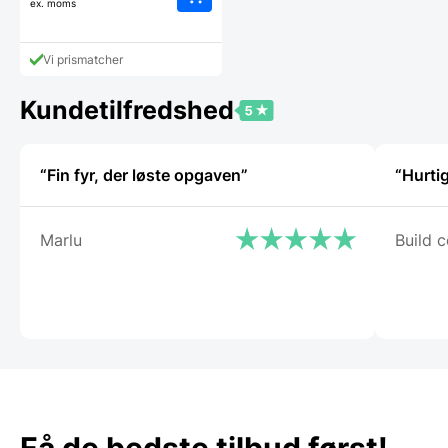
ex. moms
Vi prismatcher
Kundetilfredshed
“Fin fyr, der løste opgaven”
“Hurti
Marlu
Build c