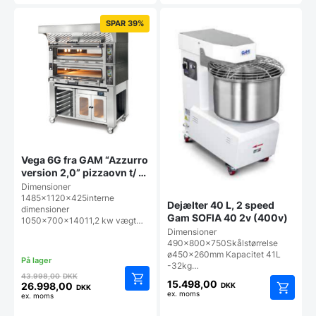
12.000,00 DKK.
SPAR 39%
Vega 6G fra GAM “Azzurro
version 2,0” pizzaovn t/ 6
pizzaer:
Dimensioner
1485x1120x425interne
Dejælter 40 L, 2 speed
dimensioner
Gam SOFIA 40 2v (400v)
1050x700x14011,2 kw vægt…
Dimensioner
490x800x750Skålstørrelse
ø450x260mm Kapacitet 41L
-32kg…
Den
43.998,00
DKK
15.498,00
oprindelige
26.998,00
DKK
DKK
ex. moms
Den
ex. moms
pris
aktuelle
var: