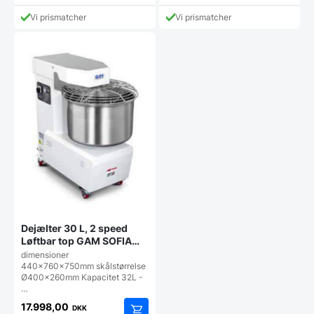
pris
43.998,00 DKK.
Vi prismatcher
Vi prismatcher
er:
26.998,00 DKK.
Dejælter 30 L, 2 speed
Løftbar top GAM SOFIA
TS30 2v (400v)
dimensioner
440x760x750mm skålstørrelse
Ø400x260mm Kapacitet 32L -
…
17.998,00
DKK