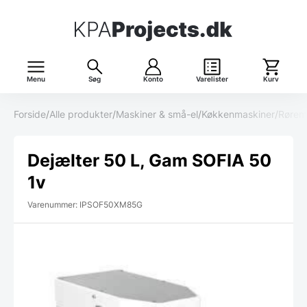
Menu
Søg
Konto
Varelister
Kurv
Forside
/
Alle produkter
/
Maskiner & små-el
/
Køkkenmaskiner
/
Rørem
Dejælter 50 L, Gam SOFIA 50
1v
Varenummer: IPSOF50XM85G