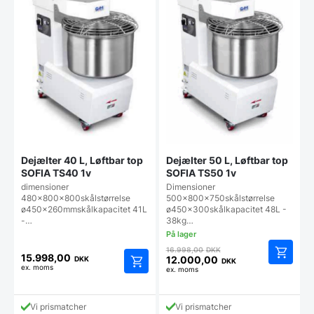
Dejælter 40 L, Løftbar top
Dejælter 50 L, Løftbar top
SOFIA TS40 1v
SOFIA TS50 1v
dimensioner
Dimensioner
480x800x800skålstørrelse
500x800x750skålstørrelse
ø450x260mmskålkapacitet 41L
ø450x300skålkapacitet 48L -
-…
38kg…
Den
16.998,00
DKK
15.998,00
oprindelige
12.000,00
DKK
DKK
ex. moms
Den
ex. moms
pris
aktuelle
var:
pris
16.998,00 DKK.
Vi prismatcher
Vi prismatcher
er: