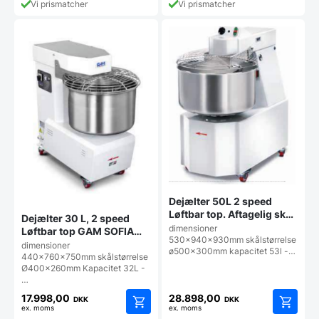
Vi prismatcher
Vi prismatcher
Dejælter 50L 2 speed
Løftbar top. Aftagelig skål
Dejælter 30 L, 2 speed
** TOPMODEL ** ANNA
dimensioner
Løftbar top GAM SOFIA
VE 50 2 speed (400v)
530x940x930mm skålstørrelse
TS30 2v (400v)
dimensioner
ø500x300mm kapacitet 53l -…
440x760x750mm skålstørrelse
Ø400x260mm Kapacitet 32L -
…
17.998,00
28.898,00
DKK
DKK
ex. moms
ex. moms