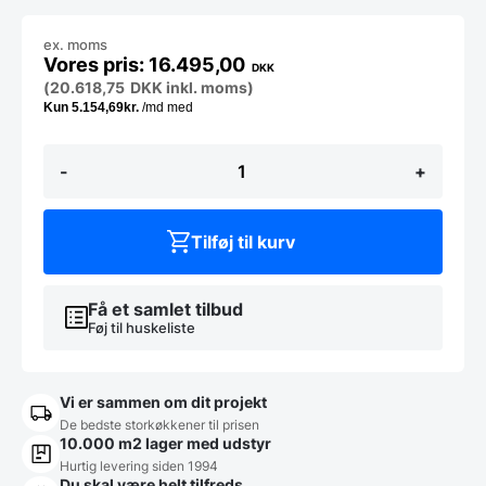
ex. moms
16.495,00
DKK
(
20.618,75
DKK
inkl. moms)
Dejælter
-
+
40
L,
2
speed
Tilføj til kurv
Løftbar
top
GAMSOFIA
TS40
Få et samlet tilbud
2v
Føj til huskeliste
(400v)
antal
Vi er sammen om dit projekt
De bedste storkøkkener til prisen
10.000 m2 lager med udstyr
Hurtig levering siden 1994
Du skal være helt tilfreds