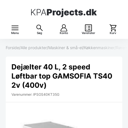
Menu
Søg
Konto
Varelister
Kurv
Forside
/
Alle produkter
/
Maskiner & små-el
/
Køkkenmaskiner
/
Rørem
Dejælter 40 L, 2 speed
Løftbar top GAMSOFIA TS40
2v (400v)
Varenummer: IPSOS40KT35G