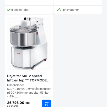
Vi prismatcher
Vi prismatcher
Dejælter 50L 2 speed
løftbar top ** TOPMODEL
** ANNA TS 50 2 speed
Dimensioner
(400v)
530x940x930mmskåldimension
ø500x300mmkapacitet 53 liter
- 45kg…
26.798,00
DKK
ex. moms