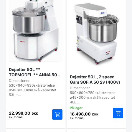
Dejælter 50L **
TOPMODEL ** ANNA 50 1
Dejælter 50 L, 2 speed
speed
Dimensioner
Gam SOFIA 50 2v (400v)
530x940x930skålstørrelse
Dimentioner
ø500x300mm skålkapacitet
500x800x750skålstørrelse
53L -…
ø45x300mm skålkapacitet
48L…
22.998,00
18.498,00
DKK
DKK
ex. moms
ex. moms