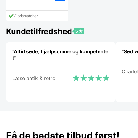
Vi prismatcher
Kundetilfredshed
“Altid søde, hjælpsomme og kompetente
“Sød v
!”
Charlo
Læse antik & retro
Få de bedste tilbud først!