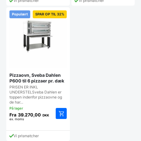
Vi prismatcher
Vi prismatcher
flere
flere
varianter.
varianter
Mulighederne
Populært
SPAR OP TIL 32%
Mulighe
kan
kan
vælges
vælges
på
på
varesiden
vareside
Pizzaovn, Sveba Dahlen
P600 til 6 pizzaer pr. dæk
PRISEN ER INKL
UNDERSTELSveba Dahlen er
toppen indenfor pizzaovne og
de har…
Fra
39.270,00
DKK
ex. moms
Dette
vare
har
Vi prismatcher
flere