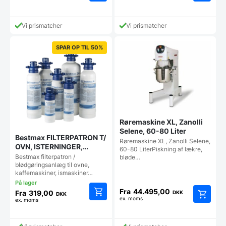
Dette
Dette
vare
vare
har
har
Vi prismatcher
Vi prismatcher
flere
flere
varianter.
varianter
SPAR OP TIL 50%
Mulighederne
Mulighe
kan
kan
vælges
vælges
på
på
varesiden
vareside
Røremaskine XL, Zanolli
Selene, 60-80 Liter
Bestmax FILTERPATRON T/
Røremaskine XL, Zanolli Selene,
OVN, ISTERNINGER,
60-80 LiterPiskning af lækre,
KAFFEMASKINE MV.
Bestmax filterpatron /
bløde…
blødgøringsanlæg til ovne,
kaffemaskiner, ismaskiner…
Fra
44.495,00
Fra
319,00
DKK
DKK
ex. moms
ex. moms
Dette
Dette
vare
vare
har
har