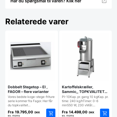
Har du spørgsmål til varen? Klik her
Relaterede varer
Dobbelt Stegetop – El ,
Kartoffelskræller,
FAGOR – flere varianter
Sammic,, TOPKVALITET
(eksl. understel) 230v
Vores bedste koge-stege-friture
PI-10Kap. pr. gang 10 kgKap. pr.
serie kommer fra Fagor. Her får
time: 240 kg/hTimer: 0-6
du topkvalitet…
min550 W, 230 vMål:…
Fra
19.795,00
Fra
14.498,00
DKK
DKK
ex. moms
ex. moms