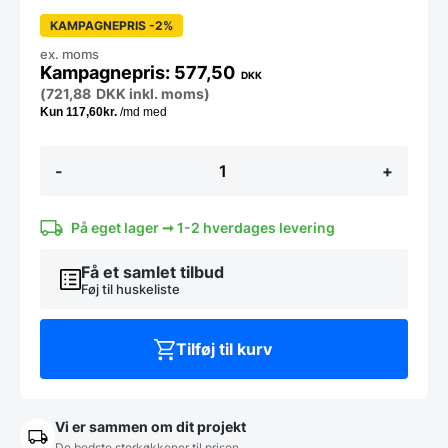
KAMPAGNEPRIS -2%
ex. moms
577,50
DKK
(
721,88
DKK
inkl. moms)
Skæreskiver
-
+
/
knive
til
robot
På eget lager ➞ 1-2 hverdages levering
coupe
antal
Få et samlet tilbud
Føj til huskeliste
Tilføj til kurv
Vi er sammen om dit projekt
De bedste storkøkkener til prisen