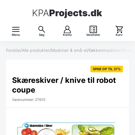
Menu
Søg
Konto
Varelister
Kurv
Forside
/
Alle produkter
/
Maskiner & små-el
/
Køkkenmaskiner
/
Grønts
SPAR OP TIL 37%
Skæreskiver / knive til robot
coupe
Varenummer: 27610