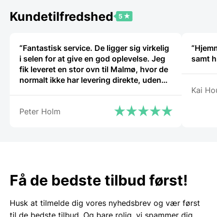
varianter.
Mulighederne
Kundetilfredshed
kan
vælges
på
“Fantastisk service. De ligger sig virkelig
“Hjemmes
varesiden
i selen for at give en god oplevelse. Jeg
samt h
fik leveret en stor ovn til Malmø, hvor de
normalt ikke har levering direkte, uden
Kai Ho
problemer. Jeg kan i høj grad anbefale
Gastrobutikken – som både på priser og
Peter Holm
service er noget ud over det
sædvanlige.”
Få de bedste tilbud først!
Husk at tilmelde dig vores nyhedsbrev og vær først
til de bedste tilbud. Og bare rolig, vi spammer dig