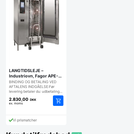
LANGTIDSLEJE –
Industriovn, Fagor APE-
201, 20 stik ovn
BINDING OG BETALING VED
AFTALENS INDGÅELSE:Før
levering betaler du: udbetaling…
2.830,00
DKK
ex. moms
Vi prismatcher