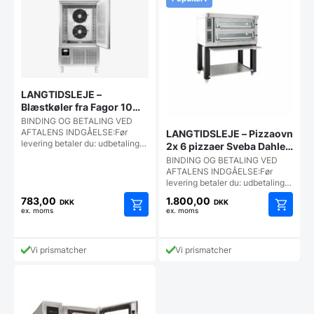
LANGTIDSLEJE –
Blæstkøler fra Fagor 10
stik, ATM-101
BINDING OG BETALING VED
AFTALENS INDGÅELSE:Før
LANGTIDSLEJE – Pizzaovn
levering betaler du: udbetaling…
2x 6 pizzaer Sveba Dahlen
P602
BINDING OG BETALING VED
AFTALENS INDGÅELSE:Før
levering betaler du: udbetaling…
783,00
1.800,00
DKK
DKK
ex. moms
ex. moms
Vi prismatcher
Vi prismatcher