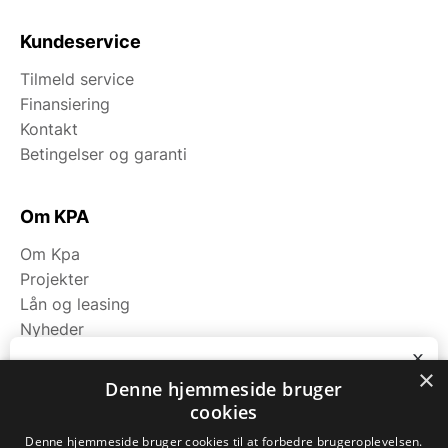
Kundeservice
Tilmeld service
Finansiering
Kontakt
Betingelser og garanti
Om KPA
Om Kpa
Projekter
Lån og leasing
Nyheder
Fagområder
x
×
Bliv ringet op
Denne hjemmeside bruger
cookies
Kategorier
Ring til os på tlf. 7174 9111 eller notér dit
nummer nedenfor, så kontakter vi dig.
Denne hjemmeside bruger cookies til at forbedre brugeroplevelsen.