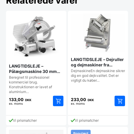
Relaterede varer
LANGTIDSLEJE – Dejruller
og dejmaskiner fra
LANGTIDSLEJE –
italienske GAM, R30E og
DejmaskineEn dejmaskine sikrer
Pålægsmaskine 30 mm
R40E
dig en god dejkvalitet. Det er
fra Hendi model 210017
Beregnet til professionel
vigtigt du køber…
kommerciel brug.
Konstruktionen er lavet af
aluminium…
133,00
233,00
DKK
DKK
ex. moms
ex. moms
Vi prismatcher
Vi prismatcher
Populært