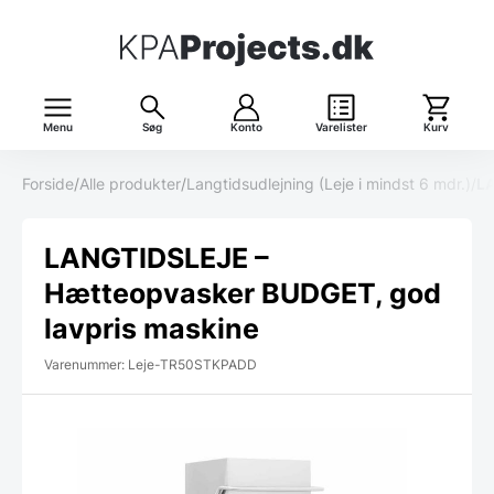
Menu
Søg
Konto
Varelister
Kurv
Forside
/
Alle produkter
/
Langtidsudlejning (Leje i mindst 6 mdr.)
/
LA
LANGTIDSLEJE –
Hætteopvasker BUDGET, god
lavpris maskine
Varenummer: Leje-TR50STKPADD