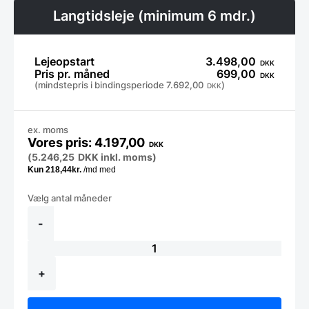
Langtidsleje (minimum 6 mdr.)
Lejeopstart
3.498,00
DKK
Pris pr. måned
699,00
DKK
(mindstepris i bindingsperiode
7.692,00
)
DKK
ex. moms
4.197,00
DKK
(
5.246,25
DKK
inkl. moms)
LANGTIDSLEJE
-
Hætteopvasker
-
BUDGET,
god
lavpris
maskine
+
antal