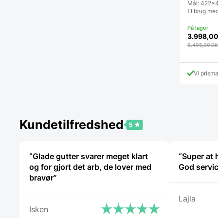
Mål: 422x
til brug me
3.998,0
6.495,00
DK
Vi prism
Kundetilfredshed
“Glade gutter svarer meget klart
“Super at 
og for gjort det arb, de lover med
God servic
bravør”
Lajla
Isken