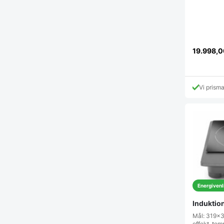
19.998,
Vi prism
Energivenl
Induktio
Mål: 319x
effekt, te