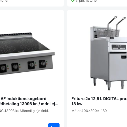
atcher
Vi prismatcher
AF Induktionskogebord
Friture 2x 12,5 L DIGITAL pr
betaling 13998 kr. / mdr. leje
18 kw
:13998 kr. Månedligleje (inkl.
Måler 400x800x1180