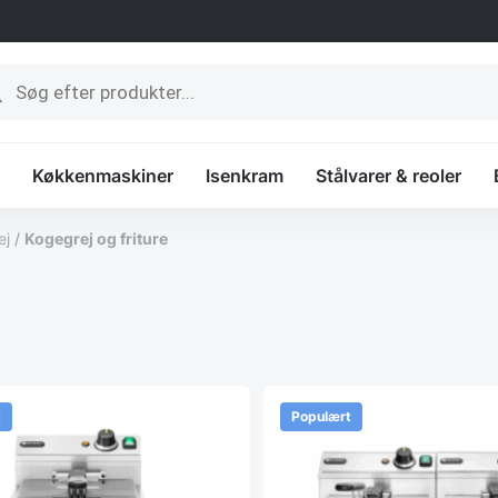
ucts
ch
Køkkenmaskiner
Isenkram
Stålvarer & reoler
ej
/
Kogegrej og friture
t
Populært