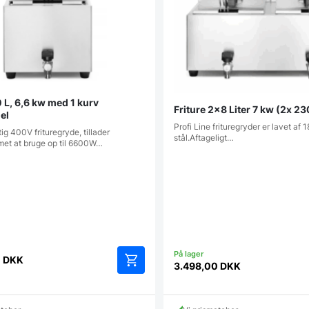
0 L, 6,6 kw med 1 kurv
Friture 2×8 Liter 7 kw (2x 23
el
Profi Line frituregryder er lavet af 1
ig 400V frituregryde, tillader
stål.Aftageligt…
et at bruge op til 6600W…
0
DKK
3.498,00
DKK