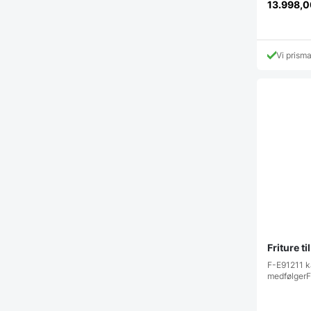
13.998,
Vi prism
Friture t
F-E91211 ka
medfølgerF