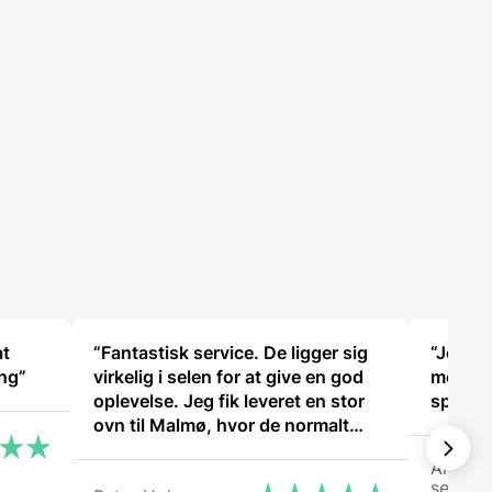
at
“Fantastisk service. De ligger sig
“Jeg bl
ing”
virkelig i selen for at give en god
men fik
oplevelse. Jeg fik leveret en stor
spørgsm
ovn til Malmø, hvor de normalt
ikke har levering direkte, uden
Arden
problemer. Jeg kan i høj grad
selskab