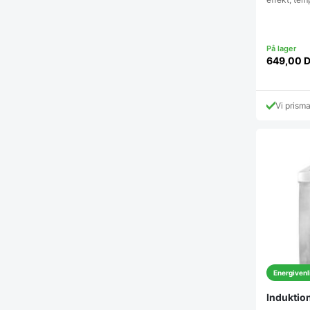
649,00
Vi prism
Energivenl
Indukti