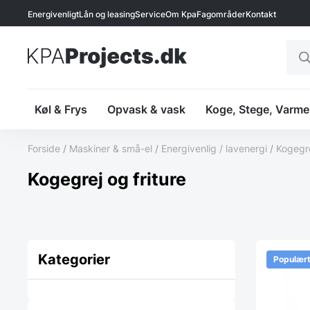
Energivenligt
Lån og leasing
Service
Om Kpa
Fagområder
Kontakt
Prod
sear
Køl & Frys
Opvask & vask
Koge, Stege, Varme
Forside
/
Maskiner & små-el
/
Energivenlig / lavenergi
/
Kogegr
Kogegrej og friture
Kategorier
Populær