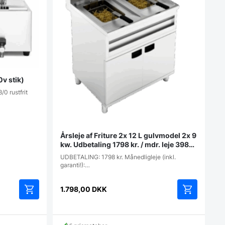
0v stik)
8/0 rustfrit
Årsleje af Friture 2x 12 L gulvmodel 2x 9
kw. Udbetaling 1798 kr. / mdr. leje 398
kr.
UDBETALING: 1798 kr. Månedligleje (inkl.
garanti!):…
1.798,00
DKK