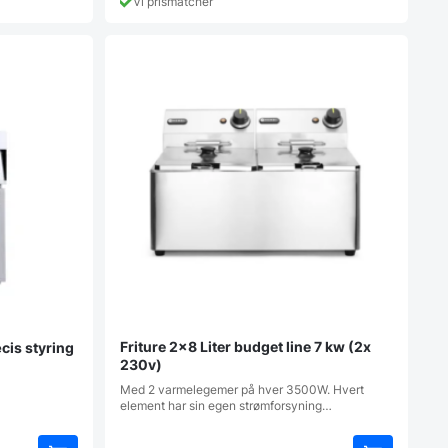
Vi prismatcher
Friture 2×8 Liter budget line 7 kw (2x
æcis styring
230v)
Med 2 varmelegemer på hver 3500W. Hvert
element har sin egen strømforsyning…