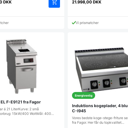
00
DKK
21.998,00
DKK
atcher
Vi prismatcher
Energivenlig
il EL F-E9121 fra Fagor
Induktions kogeplader, 4 b
r á 21 LiterKurve: 2 små
C-I945
orbrug: 15kW/400 WoltMål: 400…
Vores bedste koge-stege-friture s
fra Fagor. Her får du topkvalitet…