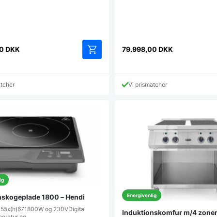
00
DKK
79.998,00
DKK
atcher
Vi prismatcher
ig
Energivenlig
nskogeplade 1800 – Hendi
355x(h)671800W og 230VDigital
Induktionskomfur m/4 zoner
mperatur og…