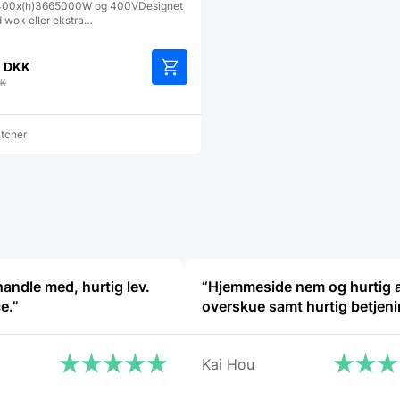
400x(h)3665000W og 400VDesignet
d wok eller ekstra…
0
DKK
K
atcher
handle med, hurtig lev.
“Hjemmeside nem og hurtig 
e.”
overskue samt hurtig betjen
Kai Hou