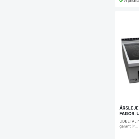
Vi prism
ÅRSLEJE 
FAGOR. Ud
1498 kr.
UDBETALING
garanti!):…