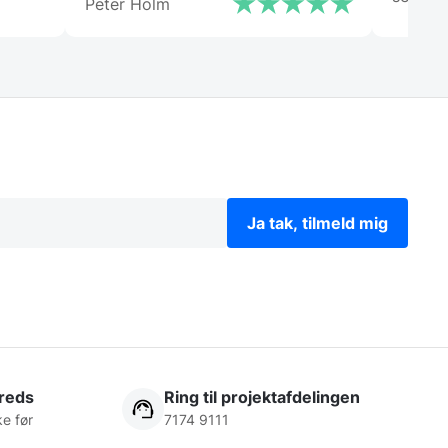
Peter Holm
anbefale Gastrobutikken – som
både på priser og service er noget
ud over det sædvanlige.”
Ja tak, tilmeld mig
freds
Ring til projektafdelingen
ke før
7174 9111