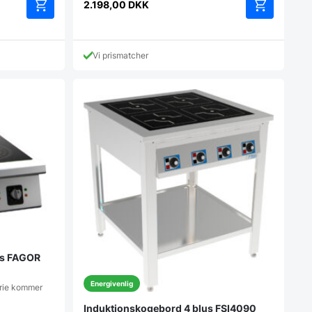
2.198,00
DKK
Vi prismatcher
lus FAGOR
Energivenlig
erie kommer
Induktionskogebord 4 blus FSI4090