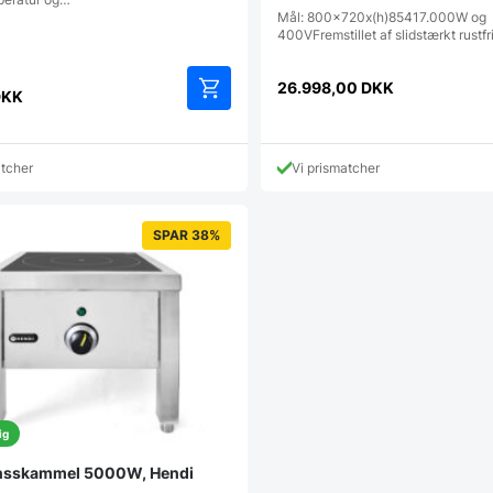
Mål: 800x720x(h)85417.000W og
400VFremstillet af slidstærkt rustfr
26.998,00
DKK
DKK
atcher
Vi prismatcher
SPAR 38%
ig
onsskammel 5000W, Hendi