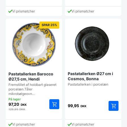
Vi prismatcher
Vi prismatcher
SPAR 25%
Pastatallerken Ø27 cm i
Pastatallerken Barocco
Cosmos, Bonna
Ø27,5 cm, Hendi
Pastatallerken i porcelæn
Fremstillet af holdbart glaseret
porcelæn.Tåler
mikrobølgeovn…
97,20
DKK
99,95
DKK
129,95
DKK
Vi prismatcher
Vi prismatcher