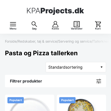
Menu
Søg
Konto
Varelister
Kurv
Forside
/
Redskaber, tøj & service
/
Servering og service
/
Tallerkner 
Pasta og Pizza tallerken
Filtrer produkter
Populært
Populært