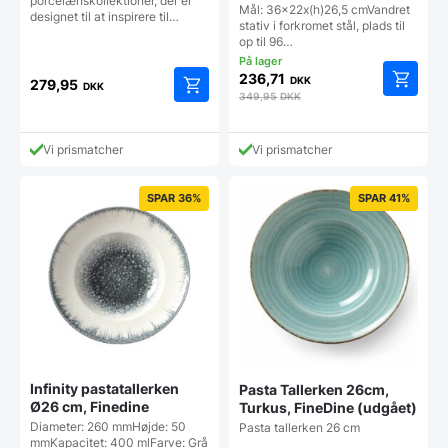
porcelænskollektioner, der er
Gimetal
Mål: 36x22x(h)26,5 cmVandret
designet til at inspirere til…
stativ i forkromet stål, plads til
op til 96…
236,71
DKK
279,95
DKK
349,95
DKK
Vi prismatcher
Vi prismatcher
SPAR 36%
SPAR 41%
Infinity pastatallerken
Pasta Tallerken 26cm,
Ø26 cm, Finedine
Turkus, FineDine (udgået)
Diameter: 260 mmHøjde: 50
Pasta tallerken 26 cm
mmKapacitet: 400 mlFarve: Grå