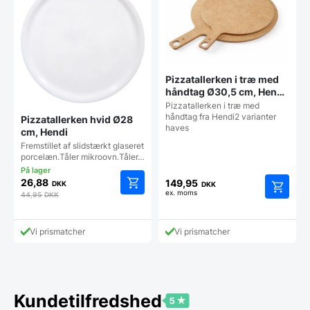
Pizzatallerken i træ med
håndtag Ø30,5 cm, Hendi
(udgår)
Pizzatallerken i træ med
håndtag fra Hendi2 varianter
Pizzatallerken hvid Ø28
haves
cm, Hendi
Fremstillet af slidstærkt glaseret
porcelæn.Tåler mikroovn.Tåler…
26,88
149,95
DKK
DKK
ex. moms
44,95
DKK
Dette
vare
har
Vi prismatcher
Vi prismatcher
flere
varianter
Mulighe
kan
vælges
Kundetilfredshed
på