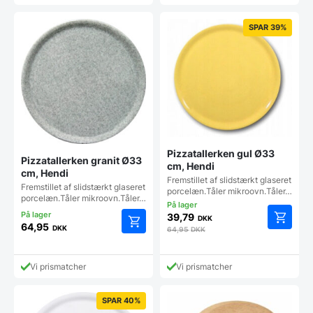
SPAR 39%
Pizzatallerken gul Ø33
Pizzatallerken granit Ø33
cm, Hendi
cm, Hendi
Fremstillet af slidstærkt glaseret
Fremstillet af slidstærkt glaseret
porcelæn.Tåler mikroovn.Tåler…
porcelæn.Tåler mikroovn.Tåler…
39,79
DKK
64,95
DKK
64,95
DKK
Vi prismatcher
Vi prismatcher
SPAR 40%