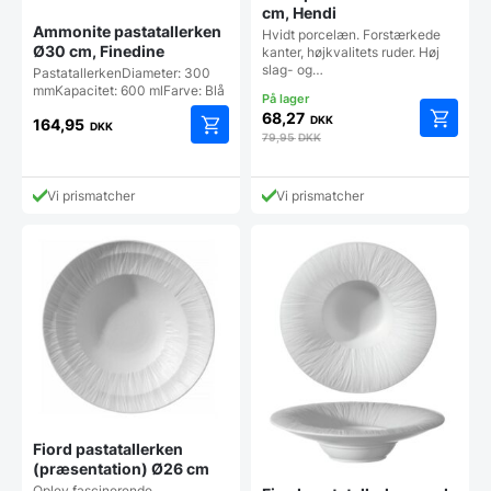
cm, Hendi
Ammonite pastatallerken
Hvidt porcelæn. Forstærkede
Ø30 cm, Finedine
kanter, højkvalitets ruder. Høj
slag- og…
PastatallerkenDiameter: 300
mmKapacitet: 600 mlFarve: Blå
68,27
DKK
164,95
DKK
79,95
DKK
Vi prismatcher
Vi prismatcher
Fiord pastatallerken
(præsentation) Ø26 cm
Oplev fascinerende