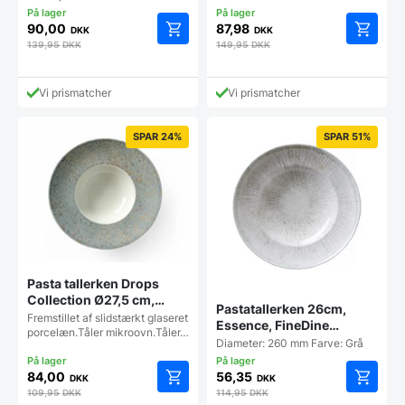
90,00
87,98
DKK
DKK
139,95
DKK
149,95
DKK
Vi prismatcher
Vi prismatcher
SPAR 24%
SPAR 51%
Pasta tallerken Drops
Collection Ø27,5 cm,
Pastatallerken 26cm,
Hendi
Fremstillet af slidstærkt glaseret
Essence, FineDine
porcelæn.Tåler mikroovn.Tåler…
(udgået)
Diameter: 260 mm Farve: Grå
84,00
56,35
DKK
DKK
109,95
DKK
114,95
DKK