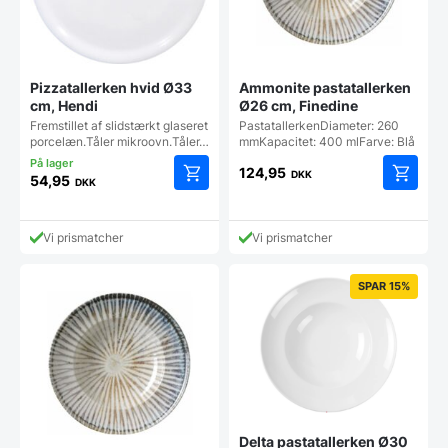
Pizzatallerken hvid Ø33
Ammonite pastatallerken
cm, Hendi
Ø26 cm, Finedine
Fremstillet af slidstærkt glaseret
PastatallerkenDiameter: 260
porcelæn.Tåler mikroovn.Tåler…
mmKapacitet: 400 mlFarve: Blå
124,95
DKK
54,95
DKK
Vi prismatcher
Vi prismatcher
SPAR 15%
Delta pastatallerken Ø30