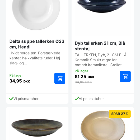
Delta suppe tallerken Ø23
Dyb tallerken 21 cm, Blå
cm, Hendi
stentøj
Hvidt porcelæn. Forstærkede
TALLERKEN, Dyb, 21 CM BLÅ
kanter, højkvalitets ruder. Høj
Keramik Smukt ægte ler-
slag- og…
brændt keramikstel. Stellet…
61,25
DKK
34,95
DKK
84,95
DKK
Vi prismatcher
Vi prismatcher
SPAR 27%