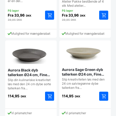
er en del…
Atelier Pakke bestående af 4
stk Med atelier…
Fra
33,96
Fra
33,96
DKK
DKK
39,95
DKK
39,95
DKK
Mulighed for mængderabat
Mulighed for mængderabat
Aurora Sage Green dyb
Aurora Black dyb
tallerken Ø24 cm, Fine
tallerken Ø24 cm, Fine
Dining
Dining
Slip kreativiteten løs med den
Slip din kulinariske kreativitet
24 cm salviegrønne dybe
løs med den 24 cm dybe sorte
tallerken fra…
tallerken fra…
114,95
114,95
DKK
DKK
Vi prismatcher
Vi prismatcher