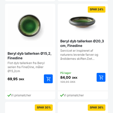
SPAR 24%
Beryl dyb tallerken Ø20,3
cm, Finedine
Servicet er inspireret af
Beryl dyb tallerken Ø15,2,
naturens levende farver og
Finedine
årstidernes skiften.Det…
Flot dyb tallerken fra Beryl
serien fra FineDine, måler
Ø15,2cm
84,00
DKK
69,95
DKK
109,95
DKK
Vi prismatcher
Vi prismatcher
SPAR 30%
SPAR 36%