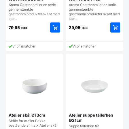
Aroma Gastronomi er en serie
Aroma Gastronomi er en serie
gennemtænkte
gennemtænkte
gastronomiprodukter skabt med
gastronomiprodukter skabt med
stor…
stor…
79,95
29,95
DKK
DKK
Vi prismatcher
Vi prismatcher
Atelier skål Ø13cm
Atelier suppe tallerken
Ø21cm
Skåle fra Atelier Pakke
bestående af 4 stk Atelier skål
Suppe tallerken fra