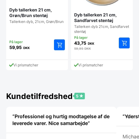
Dyb tallerken 21 cm,
Dyb tallerken 21 cm,
Grøn/Brun stentøj
Sandfarvet stentøj
Tallerken dyb, 21cm, Grøn/Brun
Tallerken dyb 21cm, Sandfarvet
stentøj
43,75
DKK
59,95
DKK
59,95
DKK
Vi prismatcher
Vi prismatcher
Kundetilfredshed
“Professionel og hurtig modtagelse af de
“Yders
leverede varer. Nice samarbejde”
Michae