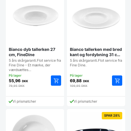
Bianco dyb tallerken 27
Bianco tallerken med bred
cm, FineDine
kant og fordybning 31 cm,
FineDine
5 års skårgaranti.Flot service fra
5 års skårgaranti.Flot service fra
Fine Dine - Et mærke, der
Fine Dine.
værdsættes…
55,96
69,88
DKK
DKK
79,95
DKK
109,95
DKK
Vi prismatcher
Vi prismatcher
SPAR 28%