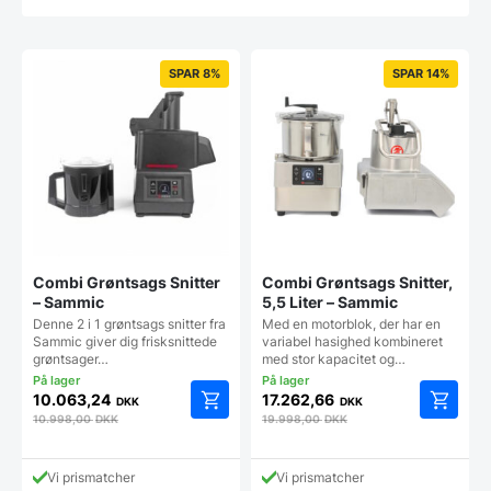
SPAR 8%
SPAR 14%
Combi Grøntsags Snitter
Combi Grøntsags Snitter,
– Sammic
5,5 Liter – Sammic
Denne 2 i 1 grøntsags snitter fra
Med en motorblok, der har en
Sammic giver dig frisksnittede
variabel hasighed kombineret
grøntsager…
med stor kapacitet og…
10.063,24
17.262,66
DKK
DKK
10.998,00
DKK
19.998,00
DKK
Vi prismatcher
Vi prismatcher