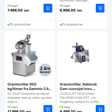
aluminium, med glat…
7.498,00
6.998,00
DKK
DKK
Vi prismatcher
Vi prismatcher
Grøntsnitter 650
Grøntsnitter, Italiensk
kg/timen fra Sammic CA-
Gam cuocojet inox,
41:
Pålidelig og kraftig
NY 2020 Generation er blevet
CUOCOJET INOX Snitter -
forbedret med ny motor og mere
ITALIENSK KVALITET. Let
præcis…
rengøring, hurtig kniv-skifte…
11.998,00
8.498,00
DKK
DKK