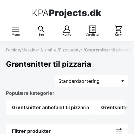
Menu
Søg
Konto
Varelister
Kurv
Forside
/
Maskiner & små-el
/
Pizzaudstyr
/
Grøntsnitter til pizzaria
Grøntsnitter til pizzaria
Populære kategorier
Grøntsnitter anbefalet til pizzaria
Grøntsnitter
Filtrer produkter