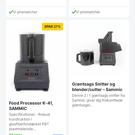
Vi prismatcher
Vi prismatcher
SPAR 27%
Grøntsags Snitter og
blender/cutter – Sammic
Denne 2 i 1 grøntsags snitter fra
Sammic giver dig frisksnittede
Food Processor K-41,
grøntsager…
SAMMIC
Specifikationer: -Robust
konstruktion i
glasfiberforstærket PBT
plastmateriale…