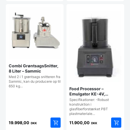
Combi GrøntsagsSnitter,
8 Liter – Sammic
Med 2 i 1 grøntsags snitteren fra
Sammic, kan du producere op til
650 kg…
Food Processor –
Emulgator KE-4V,
SAMMIC
Specifikationer: -Robust
konstruktion i
glasfiberforstærket PBT
plastmateriale…
19.998,00
11.900,00
DKK
DKK