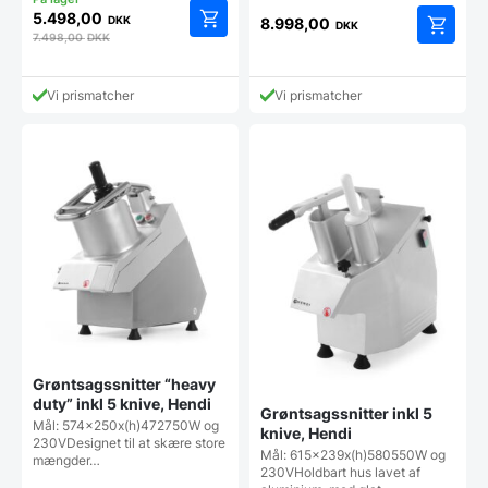
5.498,00
DKK
8.998,00
DKK
7.498,00
DKK
Vi prismatcher
Vi prismatcher
Grøntsagssnitter “heavy
duty” inkl 5 knive, Hendi
Grøntsagssnitter inkl 5
Mål: 574x250x(h)472750W og
knive, Hendi
230VDesignet til at skære store
Mål: 615x239x(h)580550W og
mængder…
230VHoldbart hus lavet af