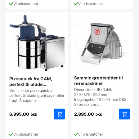
Vi prismatcher
Vi prismatcher
Sammic grøntsnitter til
Pizzaquick fra GAM,
røremaskiner
perfekt til bløde
grøntsager og frugter
Dimensioner (BxDxH):
Den unikke pizzaquick er
270x370x290 mm
perfekt til bløde grøntsager eller
Indgangshul: 137x73 mm OBS:
frugt. Årsagen er…
Skæreskiver /…
6.995,00
2.895,00
DKK
DKK
Vi prismatcher
Vi prismatcher