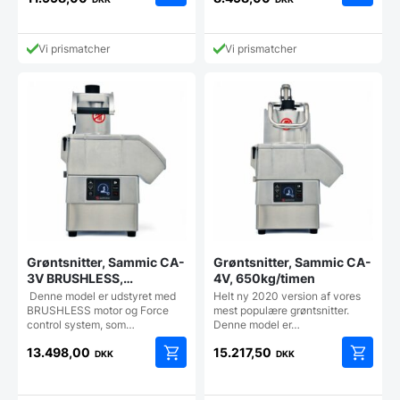
Vi prismatcher
Vi prismatcher
Grøntsnitter, Sammic CA-
Grøntsnitter, Sammic CA-
3V BRUSHLESS,
4V, 650kg/timen
500kg/timen
Denne model er udstyret med
Helt ny 2020 version af vores
BRUSHLESS motor og Force
mest populære grøntsnitter.
control system, som…
Denne model er…
13.498,00
15.217,50
DKK
DKK