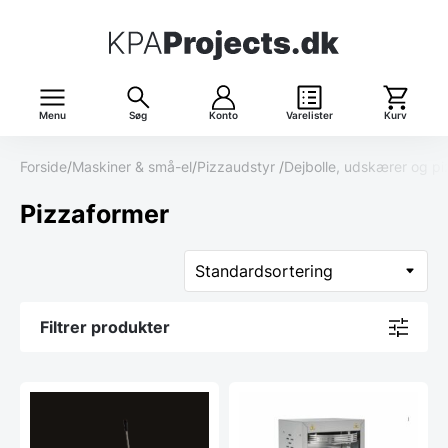
Menu
Søg
Konto
Varelister
Kurv
Forside
/
Maskiner & små-el
/
Pizzaudstyr
/
Dejbolle, udskærer og p
Pizzaformer
Filtrer produkter