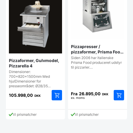
Pizzapresser /
pizzaformer, Prisma Food
model PRESSA
Siden 2006 har italienske
Pizzaformer, Gulvmodel,
Prisma Food produceret udstyr
Pizzarella 4
til pizzarier.…
Dimensioner:
700x820x1500mm Med
hjulDimensioner for
presseområdet: Ø28/35…
Fra
26.895,00
DKK
105.998,00
DKK
ex. moms
Dette
vare
har
Vi prismatcher
Vi prismatcher
flere
varianter
Mulighe