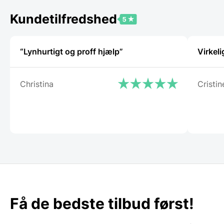
kan
vælges
Kundetilfredshed
på
vareside
“Lynhurtigt og proff hjælp”
Virkeli
Christina
Cristin
Få de bedste tilbud først!