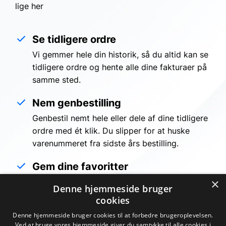
lige her
Se tidligere ordre
Vi gemmer hele din historik, så du altid kan se
tidligere ordre og hente alle dine fakturaer på
samme sted.
Nem genbestilling
Genbestil nemt hele eller dele af dine tidligere
ordre med ét klik. Du slipper for at huske
varenummeret fra sidste års bestilling.
Gem dine favoritter
×
Du kan oprette et ubegrænset antal lister og
Denne hjemmeside bruger
navngive dem. Så har du altid et hurtigt
cookies
overblik over dine faste genkøb eller måske et
Denne hjemmeside bruger cookies til at forbedre brugeroplevelsen.
kommende projekt?
Ved at bruge vores hjemmeside giver du samtykke til alle cookies i